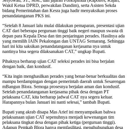
Setyowati, ST., MM., dan jajaran Forkopimda (Kapolres, Kajari,
Wakil Ketua DPRD, perwakilan Dandim), serta Asisten Sekda
bidang Pemerintahan dan Kesra juga hadir menyaksikan proses
penandatanganan PKS ini.
“Setelah 8 Januari lalu mulai dilakukan pemaparan, presentasi ujian
CAT dari beberapa perguruan tinggi baik negeri maupun swasta di
depan para Kepala Desa dan tim penjaringan perades. Hasilnya ada
yang memilih IAIN Pekalongan dan UNTAG Semarang. Sehingga
hari ini kita saksikan penandatanganan kerjasama nya untuk
nantinya bisa segera dilaksanakan CAT,” ungkap Bupati.
Pihaknya berharap ujian CAT seleksi perades ini bisa berjalan
dengan baik, dan kondusif.
“Kita ingin menghasilkan perades yang benar-benar berkualitas dan
mampu berdampingan dengan pemerintah daerah untuk Sesarengan
mBangun Blora. Semoga prosesnya berjalan aman dan kondusif.
Setelah penandatanganan kerjasama pihak desa dengan PT
pelaksana CAT, kita berharap jadwal CAT nya segera keluar.
Harapannya bulan Januari ini nanti selesai,” tambah Bupati.
Bupati yang akrab disapa Mas Arief ini menyampaikan bahwa
pelaksanaan ujian CAT sepenuhnya menjadi kewenangan tim
pelaksana tingkat desa dengan pihak ketiga (perguruan tinggi).
Adapun Pemkab Blora hanya memfasilitasi, menghubungkan desa