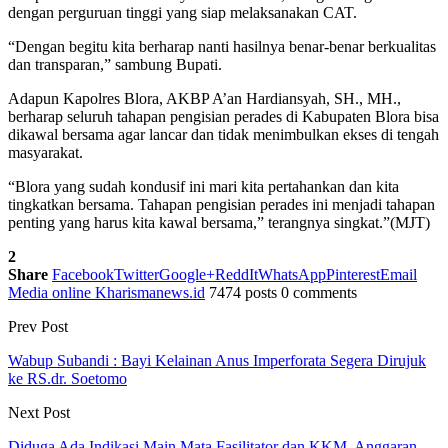
dengan perguruan tinggi yang siap melaksanakan CAT.
“Dengan begitu kita berharap nanti hasilnya benar-benar berkualitas
dan transparan,” sambung Bupati.
Adapun Kapolres Blora, AKBP A’an Hardiansyah, SH., MH.,
berharap seluruh tahapan pengisian perades di Kabupaten Blora bisa
dikawal bersama agar lancar dan tidak menimbulkan ekses di tengah
masyarakat.
“Blora yang sudah kondusif ini mari kita pertahankan dan kita
tingkatkan bersama. Tahapan pengisian perades ini menjadi tahapan
penting yang harus kita kawal bersama,” terangnya singkat.”(MJT)
2
Share
Facebook
Twitter
Google+
ReddIt
WhatsApp
Pinterest
Email
Media online Kharismanews.id
7474 posts
0 comments
Prev Post
Wabup Subandi : Bayi Kelainan Anus Imperforata Segera Dirujuk
ke RS.dr. Soetomo
Next Post
Diduga Ada Indikasi Main Mata Fasilitator dan KKM, Anggaran