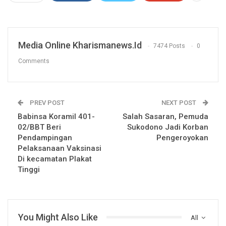
Media Online Kharismanews.id
7474 Posts
0
Comments
PREV POST
NEXT POST
Babinsa Koramil 401-
Salah Sasaran, Pemuda
02/BBT Beri
Sukodono Jadi Korban
Pendampingan
Pengeroyokan
Pelaksanaan Vaksinasi
Di kecamatan Plakat
Tinggi
You Might Also Like
All