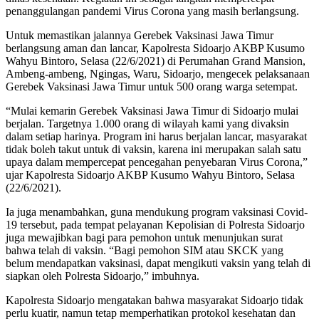
penanggulangan pandemi Virus Corona yang masih berlangsung.
Untuk memastikan jalannya Gerebek Vaksinasi Jawa Timur
berlangsung aman dan lancar, Kapolresta Sidoarjo AKBP Kusumo
Wahyu Bintoro, Selasa (22/6/2021) di Perumahan Grand Mansion,
Ambeng-ambeng, Ngingas, Waru, Sidoarjo, mengecek pelaksanaan
Gerebek Vaksinasi Jawa Timur untuk 500 orang warga setempat.
“Mulai kemarin Gerebek Vaksinasi Jawa Timur di Sidoarjo mulai
berjalan. Targetnya 1.000 orang di wilayah kami yang divaksin
dalam setiap harinya. Program ini harus berjalan lancar, masyarakat
tidak boleh takut untuk di vaksin, karena ini merupakan salah satu
upaya dalam mempercepat pencegahan penyebaran Virus Corona,”
ujar Kapolresta Sidoarjo AKBP Kusumo Wahyu Bintoro, Selasa
(22/6/2021).
Ia juga menambahkan, guna mendukung program vaksinasi Covid-
19 tersebut, pada tempat pelayanan Kepolisian di Polresta Sidoarjo
juga mewajibkan bagi para pemohon untuk menunjukan surat
bahwa telah di vaksin. “Bagi pemohon SIM atau SKCK yang
belum mendapatkan vaksinasi, dapat mengikuti vaksin yang telah di
siapkan oleh Polresta Sidoarjo,” imbuhnya.
Kapolresta Sidoarjo mengatakan bahwa masyarakat Sidoarjo tidak
perlu kuatir, namun tetap memperhatikan protokol kesehatan dan