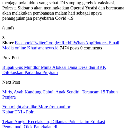
menjaga pola hidup yang sehat. Di samping gerebek vaksinasi,
Polresta Sidoarjo akan meningkatkan Operasi Yustisi dan berencana
akan melakukan pembatasan malam hari sebagai upaya
penanggulangan penyebaran Covid -19.
(sund)
3
Share
Facebook
Twitter
Google+
ReddIt
WhatsApp
Pinterest
Email
Media online Kharismanews.id
7474 posts
0 comments
Prev Post
Bupati Gus Muhdlor Minta Alokasi Dana Desa dan BKK
Difokuskan Pada dua Program
Next Post
Miris, Ayah Kandung Cabuli Anak Sendiri. Terancam 15 Tahun
Penjara
You might also like
More from author
Kabar TNI - Polri
Tekan Angka Kecelakaan, Ditlantas Polda Jatim Edukasi
Pengemudi Ojek Pangkalan di…