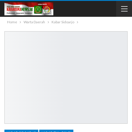
Home
Warta Daerah
Kabar Sidoarjo