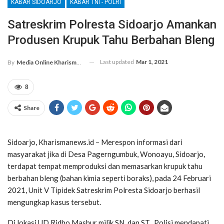
KABAR SIDOARJO
KABAR TNI - POLRI
Satreskrim Polresta Sidoarjo Amankan
Produsen Krupuk Tahu Berbahan Bleng
Last updated
Mar 1, 2021
By
Media Online Kharismanews.id
8
Share
Sidoarjo, Kharismanews.id – Merespon informasi dari
masyarakat jika di Desa Pagerngumbuk, Wonoayu, Sidoarjo,
terdapat tempat memproduksi dan memasarkan krupuk tahu
berbahan bleng (bahan kimia seperti boraks), pada 24 Februari
2021, Unit V Tipidek Satreskrim Polresta Sidoarjo berhasil
mengungkap kasus tersebut.
Di lokasi UD Ridho Mashur milik SN. dan ST., Polisi mendapati