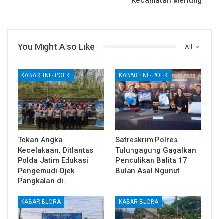
Kecamatan Merlung
You Might Also Like
All
KABAR TNI - POLRI
KABAR TNI - POLRI
Tekan Angka
Satreskrim Polres
Kecelakaan, Ditlantas
Tulungagung Gagalkan
Polda Jatim Edukasi
Penculikan Balita 17
Pengemudi Ojek
Bulan Asal Ngunut
Pangkalan di…
KABAR BLORA
KABAR BLORA