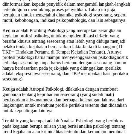
diinformasikan kepada penyidik dalam mengambil langkah-langkah
tertentu guna mendukung proses penyidikan. Tahap ini juga
bertujuan untuk mengetahui dinamika psikologi seseorang, seperti
motif, kebohongan, indikasi psikopathologis, dan lain sebagainya.
Kedua adalah Profiling Psikologi yang merupakan serangkaian
kegiatan profesi psikolog untuk mengidentifikasi ciri-ciri yang
bersifat khusus tentang seseorang atau lebih yang diduga menjadi
pelaku tindak kejahatan berdasarkan fakta-fakta di lapangan (TP
TKP= Tindakan Pertama di Tempat Kejadian Perkara). Artinya
profesi psikologi harus mampu menyelenggarakan psikodiagnostik
terhadap seseorang tanpa harus bertemu dengan seseorang namun
hanya berdasarkan pada jejak-jejak yang ditinggalkan (perilaku
adalah ekspresi jiwa seseorang, dan TKP merupakan hasil perilaku
seseorang).
Ketiga adalah Autopsi Psikologi, dilakukan dengan membuat
gambaran tentang kepribadian seseorang (yang sudah mati)
berdasarkan allo-anamnese dan berbagai keterangan lainnya dari
lingkungan untuk membuat profile perilaku tertentu dan didatakan
untuk kepentingan lainnya.
Terakhir yang keempat adalah Analisa Psikologi, yang berfokus
pada kegiatan berupa tulisan yang berisi analisa psikologi tentang
trend kejahatan atau kriminalitas tertentu dan kemudian membuat