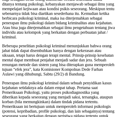
ditanya tentang psikologi, kebanyakan menjawab sebagai ilmu yang
mempelajari kejiwaan atau kondisi psikis seseorang. Meskipun tentu
sebenarnya tidak bisa diartikan sesederhana itu. Kemudian ketika
berbicara psikologi kriminal, maka isa diterjemahkan sebagai
penerapan ilmu psikologi dalam bidang kriminalitas atau kejahatan.
Atau bisa juga diterjemahkan sebagai ilmu pengetahuan tentang jiwa
individu atau kelompok yang berkaitan dengan perbuatan jahat /
kriminal.
Beberapa penelitian psikologi kriminal menunjukkan bahwa orang
jahat tidak dapat disembuhkan hanya dengan kekerasan atau
siksaan, tetapi harus dengan terapi mental. Prinsip-prinsip kesehatan
mental dapat membuat penjahat menjadi sadar dan jera. Sebuah
renungan metode dan sistem yang bisa diterapkan guna memperoleh
tujuan “efek jera”, kata Komisioner Kompolnas Dede Farhan
Aulawi yang dihubungi, Sabtu (29/2) di Bandung.
Penerapan ilmu psikologi kriminal dalam sebuah penyidikan kasus
kejahatan setidaknya ada dalam empat tahap. Pertama saat
Pemeriksaan Psikologi, yaitu proses psikodiagnostika yang
diberikan kepada seseorang yang menjadi saksi, tersangka, ataupun
korban (bila memungkinkan) dalam tindak pidana tertentu.
Pemeriksaan ini bertujuan untuk memperoleh informasi psikologis
(potensi, kepribadian, profile psikologi, dan lain sebagainya) tentang
seseorang yang berkaitan dengan peristiwa pidana tertentu untuk