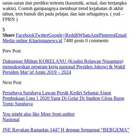
saran-saran dan prediksi tertentu (kasuistik, actual, dan berjangka
waktu). Contoh gampangnya membuat trend kejahatan di akhir
tahun, tren bunuh diri pada pelajar, dan lain sebagainya. ( yud –
FPRN )
5
Share
Facebook
Twitter
Google+
ReddIt
WhatsApp
Pinterest
Email
Media online Kharismanews.id
7480 posts
0 comments
Prev Post
Dukungan Militan KORELANU (Koalisi Relawan Nusantara)
mensukseskan program kerja nasional Presiden Jokowi & Wakil
Presiden Mar’uf Amin 2019 – 2024
Next Post
Persebaya Surabaya Lawan Persik Kediri Sebagai Ajang
Pembukaan Liga 1 2020 Yang Di Gelar Di Stadion Glora Bung
Tomo Surabaya
You might also like
More from author
Nasional
JNE Rayakan Ramadan 1447 H dengan Semangat “BERGEMA”