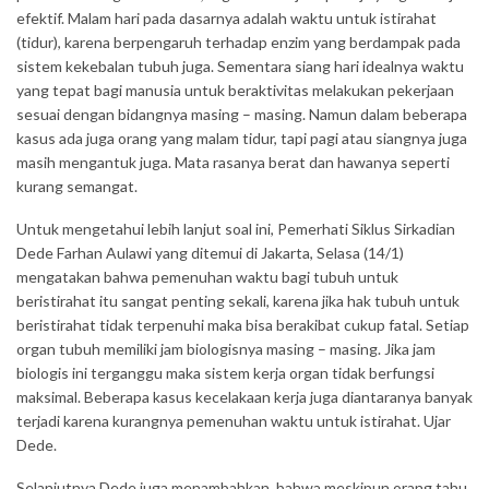
efektif. Malam hari pada dasarnya adalah waktu untuk istirahat
(tidur), karena berpengaruh terhadap enzim yang berdampak pada
sistem kekebalan tubuh juga. Sementara siang hari idealnya waktu
yang tepat bagi manusia untuk beraktivitas melakukan pekerjaan
sesuai dengan bidangnya masing – masing. Namun dalam beberapa
kasus ada juga orang yang malam tidur, tapi pagi atau siangnya juga
masih mengantuk juga. Mata rasanya berat dan hawanya seperti
kurang semangat.
Untuk mengetahui lebih lanjut soal ini, Pemerhati Siklus Sirkadian
Dede Farhan Aulawi yang ditemui di Jakarta, Selasa (14/1)
mengatakan bahwa pemenuhan waktu bagi tubuh untuk
beristirahat itu sangat penting sekali, karena jika hak tubuh untuk
beristirahat tidak terpenuhi maka bisa berakibat cukup fatal. Setiap
organ tubuh memiliki jam biologisnya masing – masing. Jika jam
biologis ini terganggu maka sistem kerja organ tidak berfungsi
maksimal. Beberapa kasus kecelakaan kerja juga diantaranya banyak
terjadi karena kurangnya pemenuhan waktu untuk istirahat. Ujar
Dede.
Selanjutnya Dede juga menambahkan, bahwa meskipun orang tahu