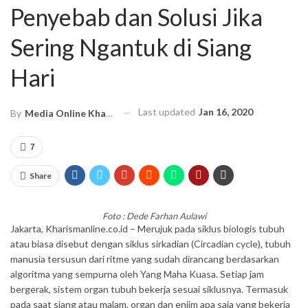
Penyebab dan Solusi Jika
Sering Ngantuk di Siang
Hari
Last updated
Jan 16, 2020
By
Media Online Kharismanews.id
7
Share
Foto : Dede Farhan Aulawi
Jakarta, Kharismanline.co.id – Merujuk pada siklus biologis tubuh
atau biasa disebut dengan siklus sirkadian (Circadian cycle), tubuh
manusia tersusun dari ritme yang sudah dirancang berdasarkan
algoritma yang sempurna oleh Yang Maha Kuasa. Setiap jam
bergerak, sistem organ tubuh bekerja sesuai siklusnya. Termasuk
pada saat siang atau malam, organ dan enjim apa saja yang bekerja