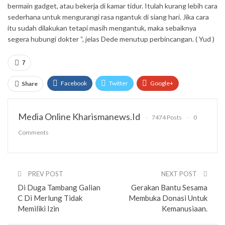
bermain gadget, atau bekerja di kamar tidur. Itulah kurang lebih cara
sederhana untuk mengurangi rasa ngantuk di siang hari. Jika cara
itu sudah dilakukan tetapi masih mengantuk, maka sebaiknya
segera hubungi dokter “, jelas Dede menutup perbincangan. ( Yud )
7
Facebook
Twitter
Google+
Share
ReddIt
WhatsApp
Pinterest
Media Online Kharismanews.id
7474 Posts
0
Email
Comments
PREV POST
NEXT POST
Di Duga Tambang Galian
Gerakan Bantu Sesama
C Di Merlung Tidak
Membuka Donasi Untuk
Memiliki Izin
Kemanusiaan.