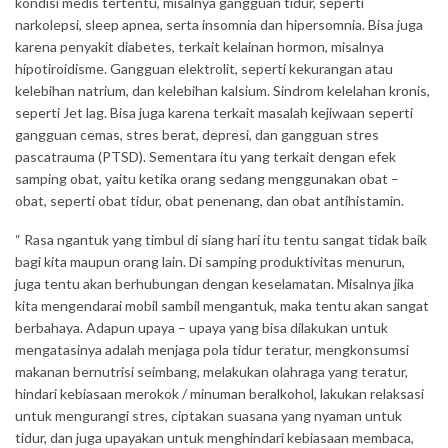
kondisi medis tertentu, misalnya gangguan tidur, seperti
narkolepsi, sleep apnea, serta insomnia dan hipersomnia. Bisa juga
karena penyakit diabetes, terkait kelainan hormon, misalnya
hipotiroidisme. Gangguan elektrolit, seperti kekurangan atau
kelebihan natrium, dan kelebihan kalsium. Sindrom kelelahan kronis,
seperti Jet lag. Bisa juga karena terkait masalah kejiwaan seperti
gangguan cemas, stres berat, depresi, dan gangguan stres
pascatrauma (PTSD). Sementara itu yang terkait dengan efek
samping obat, yaitu ketika orang sedang menggunakan obat –
obat, seperti obat tidur, obat penenang, dan obat antihistamin.
“ Rasa ngantuk yang timbul di siang hari itu tentu sangat tidak baik
bagi kita maupun orang lain. Di samping produktivitas menurun,
juga tentu akan berhubungan dengan keselamatan. Misalnya jika
kita mengendarai mobil sambil mengantuk, maka tentu akan sangat
berbahaya. Adapun upaya – upaya yang bisa dilakukan untuk
mengatasinya adalah menjaga pola tidur teratur, mengkonsumsi
makanan bernutrisi seimbang, melakukan olahraga yang teratur,
hindari kebiasaan merokok / minuman beralkohol, lakukan relaksasi
untuk mengurangi stres, ciptakan suasana yang nyaman untuk
tidur, dan juga upayakan untuk menghindari kebiasaan membaca,