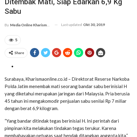
Ditembak Mati, Siap Edarkan 6,9 Kg
Sabu
Last updated
Okt 30, 2019
By
Media Online Kharismanews.id
5
Share
Surabaya, Kharismaonline.co.id – Direktorat Reserse Narkoba
Polda Jatim menembak mati seorang bandar sabu berinisial H
yang diketahui merupakan jaringan dari Malaysia. Pria berusia
45 tahun ini mengakomodir penjualan sabu senilai Rp 7 miliar
dengan berat 6,9 kilogram.
“Yang bandar ditindak tegas berinisial H. Ini perintah dari
pimpinan kita melakukan tindakan tegas terukur. Karena
membahayakan petugas saat hendak ditangkap anggota kita,”