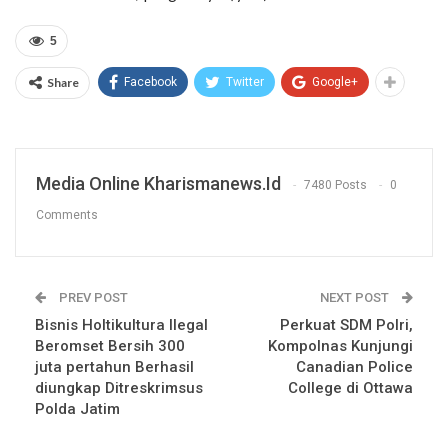
5
Share
Facebook
Twitter
Google+
Media Online Kharismanews.id
7480 Posts
0
Comments
PREV POST
NEXT POST
Bisnis Holtikultura Ilegal
Perkuat SDM Polri,
Beromset Bersih 300
Kompolnas Kunjungi
juta pertahun Berhasil
Canadian Police
diungkap Ditreskrimsus
College di Ottawa
Polda Jatim