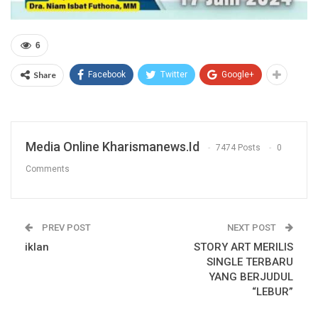
6
Share
Facebook
Twitter
Google+
Media Online Kharismanews.id
7474 Posts
0
Comments
PREV POST
NEXT POST
iklan
STORY ART MERILIS
SINGLE TERBARU
YANG BERJUDUL
“LEBUR”