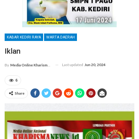
KABAR KEDIRI RAYA
WARTA DAERAH
Iklan
Last updated
Jun 20, 2024
By
Media Online Kharismanews.id
6
Share