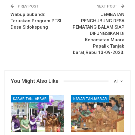
PREV POST
NEXT POST
Wabup Subandi:
JEMBATAN
Teruskan Program PTSL
PENGHUBUNG DESA
Desa Sidokepung
PEMATANG BALAM SIAP
DIFUNGSIKAN Di
Kecamatan Muara
Papalik Tanjab
barat,Rabu 13-09-2023.
You Might Also Like
All
KABAR TANJABBAR
KABAR TANJABBAR