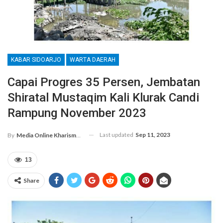
KABAR SIDOARJO
WARTA DAERAH
Capai Progres 35 Persen, Jembatan
Shiratal Mustaqim Kali Klurak Candi
Rampung November 2023
Last updated
Sep 11, 2023
By
Media Online Kharismanews.id
13
Share