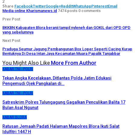
2
Share
Facebook
Twitter
Google+
ReddIt
WhatsApp
Pinterest
Email
Media online Kharismanews.id
7474 posts
0 comments
Prev Post
BKKBN Kabupaten Blora beranii tampil nyleneh dan GOKIL dari OPD OPD
yang sebelumnya
Next Post
Praduga Seumur Jagung Pembangunan Box Loper Seperti Cacing Kurap
Bentuknya Di Desa Intan Jaya Kecamatan Muara Papalik Tanjabbar
You Might Also Like
More From Author
KABAR TNI - POLRI
Tekan Angka Kecelakaan, Ditlantas Polda Jatim Edukasi
Pengemudi Ojek Pangkalan di…
KABAR TNI - POLRI
Satreskrim Polres Tulungagung Gagalkan Penculikan Balita 17
Bulan Asal Ngunut
KABAR BLORA
Ratusan Jemaah Padati Halaman Mapolres Blora Ikuti Salat
Idulfitri 1447 H