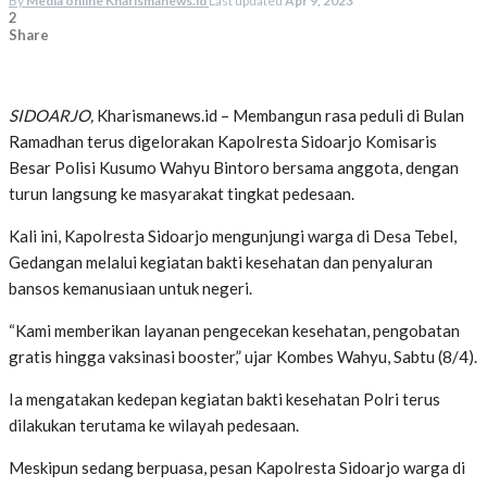
By
Media online Kharismanews.id
Last updated
Apr 9, 2023
2
Share
SIDOARJO,
Kharismanews.id – Membangun rasa peduli di Bulan
Ramadhan terus digelorakan Kapolresta Sidoarjo Komisaris
Besar Polisi Kusumo Wahyu Bintoro bersama anggota, dengan
turun langsung ke masyarakat tingkat pedesaan.
Kali ini, Kapolresta Sidoarjo mengunjungi warga di Desa Tebel,
Gedangan melalui kegiatan bakti kesehatan dan penyaluran
bansos kemanusiaan untuk negeri.
“Kami memberikan layanan pengecekan kesehatan, pengobatan
gratis hingga vaksinasi booster,” ujar Kombes Wahyu, Sabtu (8/4).
Ia mengatakan kedepan kegiatan bakti kesehatan Polri terus
dilakukan terutama ke wilayah pedesaan.
Meskipun sedang berpuasa, pesan Kapolresta Sidoarjo warga di