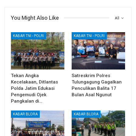
You Might Also Like
All
KABAR TNI - POLRI
KABAR TNI - POLRI
Tekan Angka
Satreskrim Polres
Kecelakaan, Ditlantas
Tulungagung Gagalkan
Polda Jatim Edukasi
Penculikan Balita 17
Pengemudi Ojek
Bulan Asal Ngunut
Pangkalan di…
KABAR BLORA
KABAR BLORA