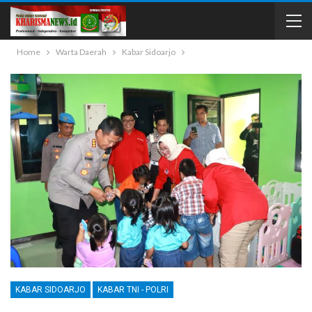
Home
Warta Daerah
Kabar Sidoarjo
KABAR SIDOARJO
KABAR TNI - POLRI