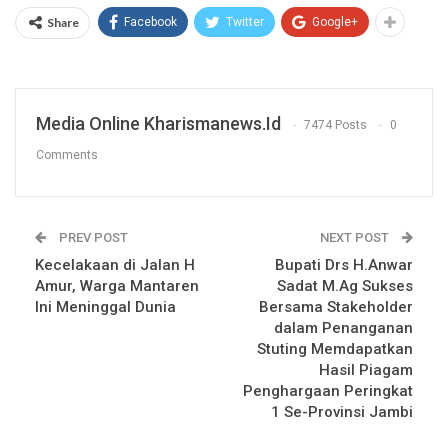
Share
Facebook
Twitter
Google+
Media Online Kharismanews.id
7474 Posts
0
Comments
PREV POST
NEXT POST
Kecelakaan di Jalan H
Bupati Drs H.Anwar
Amur, Warga Mantaren
Sadat M.Ag Sukses
Ini Meninggal Dunia
Bersama Stakeholder
dalam Penanganan
Stuting Memdapatkan
Hasil Piagam
Penghargaan Peringkat
1 Se-Provinsi Jambi