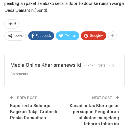
pembagian paket sembako secara door to door ke rumah warga
Desa Damarsih.( Sund)
6
Share
Facebook
Twitter
Google+
Media Online Kharismanews.id
7474 Posts
0
Comments
PREV POST
NEXT POST
Kapolresta Sidoarjo
Kasadlantas Blora gelar
Bagikan Takjil Gratis di
persiapan Pengaturan
Posko Ramadhan
lalulintas menjelang
lebaran tahun ini