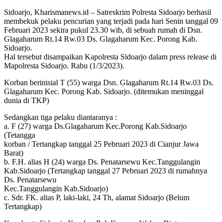
Sidoarjo, Kharismanews.id – Satreskrim Polresta Sidoarjo berhasil
membekuk pelaku pencurian yang terjadi pada hari Senin tanggal 09
Februari 2023 sekira pukul 23.30 wib, di sebuah rumah di Dsn.
Glagaharum Rt.14 Rw.03 Ds. Glagaharum Kec. Porong Kab.
Sidoarjo.
Hal tersebut disampaikan Kapolresta Sidoarjo dalam press release di
Mapolresta Sidoarjo. Rabu (1/3/2023).
Korban berinisial T (55) warga Dsn. Glagaharum Rt.14 Rw.03 Ds.
Glagaharum Kec. Porong Kab. Sidoarjo. (ditemukan meninggal
dunia di TKP)
Sedangkan tiga pelaku diantaranya :
a. F (27) warga Ds.Glagaharum Kec.Porong Kab.Sidoarjo
(Tetangga
korban / Tertangkap tanggal 25 Pebruari 2023 di Cianjur Jawa
Barat)
b. F.H. alias H (24) warga Ds. Penatarsewu Kec.Tanggulangin
Kab.Sidoarjo (Tertangkap tanggal 27 Pebruari 2023 di rumahnya
Ds. Penatarsewu
Kec.Tanggulangin Kab.Sidoarjo)
c. Sdr. FK. alias P, laki-laki, 24 Th, alamat Sidoarjo (Belum
Tertangkap)