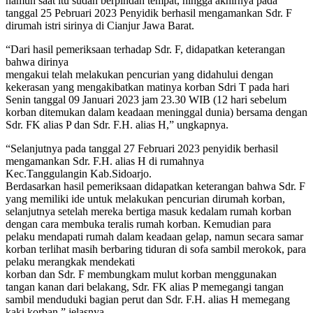
namun saat itu sudah berpindah tempat, hingga akhirnya pada
tanggal 25 Pebruari 2023 Penyidik berhasil mengamankan Sdr. F
dirumah istri sirinya di Cianjur Jawa Barat.
“Dari hasil pemeriksaan terhadap Sdr. F, didapatkan keterangan
bahwa dirinya
mengakui telah melakukan pencurian yang didahului dengan
kekerasan yang mengakibatkan matinya korban Sdri T pada hari
Senin tanggal 09 Januari 2023 jam 23.30 WIB (12 hari sebelum
korban ditemukan dalam keadaan meninggal dunia) bersama dengan
Sdr. FK alias P dan Sdr. F.H. alias H,” ungkapnya.
“Selanjutnya pada tanggal 27 Februari 2023 penyidik berhasil
mengamankan Sdr. F.H. alias H di rumahnya
Kec.Tanggulangin Kab.Sidoarjo.
Berdasarkan hasil pemeriksaan didapatkan keterangan bahwa Sdr. F
yang memiliki ide untuk melakukan pencurian dirumah korban,
selanjutnya setelah mereka bertiga masuk kedalam rumah korban
dengan cara membuka teralis rumah korban. Kemudian para
pelaku mendapati rumah dalam keadaan gelap, namun secara samar
korban terlihat masih berbaring tiduran di sofa sambil merokok, para
pelaku merangkak mendekati
korban dan Sdr. F membungkam mulut korban menggunakan
tangan kanan dari belakang, Sdr. FK alias P memegangi tangan
sambil menduduki bagian perut dan Sdr. F.H. alias H memegang
kaki korban,” jelasnya.