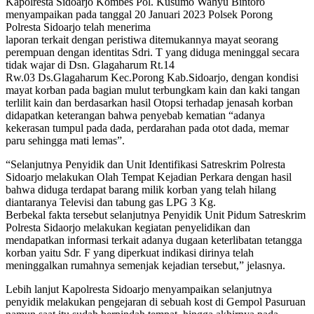
Kapolresta Sidoarjo Kombes Pol. Kusumo Wahyu Bintoro
menyampaikan pada tanggal 20 Januari 2023 Polsek Porong
Polresta Sidoarjo telah menerima
laporan terkait dengan peristiwa ditemukannya mayat seorang
perempuan dengan identitas Sdri. T yang diduga meninggal secara
tidak wajar di Dsn. Glagaharum Rt.14
Rw.03 Ds.Glagaharum Kec.Porong Kab.Sidoarjo, dengan kondisi
mayat korban pada bagian mulut terbungkam kain dan kaki tangan
terlilit kain dan berdasarkan hasil Otopsi terhadap jenasah korban
didapatkan keterangan bahwa penyebab kematian “adanya
kekerasan tumpul pada dada, perdarahan pada otot dada, memar
paru sehingga mati lemas”.
“Selanjutnya Penyidik dan Unit Identifikasi Satreskrim Polresta
Sidoarjo melakukan Olah Tempat Kejadian Perkara dengan hasil
bahwa diduga terdapat barang milik korban yang telah hilang
diantaranya Televisi dan tabung gas LPG 3 Kg.
Berbekal fakta tersebut selanjutnya Penyidik Unit Pidum Satreskrim
Polresta Sidaorjo melakukan kegiatan penyelidikan dan
mendapatkan informasi terkait adanya dugaan keterlibatan tetangga
korban yaitu Sdr. F yang diperkuat indikasi dirinya telah
meninggalkan rumahnya semenjak kejadian tersebut,” jelasnya.
Lebih lanjut Kapolresta Sidoarjo menyampaikan selanjutnya
penyidik melakukan pengejaran di sebuah kost di Gempol Pasuruan