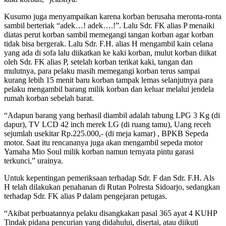
Kusumo juga menyampaikan karena korban berusaha meronta-ronta
sambil berteriak “adek…! adek….!”. Lalu Sdr. FK alias P menaiki
diatas perut korban sambil memegangi tangan korban agar korban
tidak bisa bergerak. Lalu Sdr. F.H. alias H mengambil kain celana
yang ada di sofa lalu diikatkan ke kaki korban, mulut korban diikat
oleh Sdr. FK alias P, setelah korban terikat kaki, tangan dan
mulutnya, para pelaku masih memegangi korban terus sampai
kurang lebih 15 menit baru korban tampak lemas selanjutnya para
pelaku mengambil barang milik korban dan keluar melalui jendela
rumah korban sebelah barat.
“Adapun barang yang berhasil diambil adalah tabung LPG 3 Kg (di
dapur), TV LCD 42 inch merek LG (di ruang tamu), Uang receh
sejumlah usekitar Rp.225.000,- (di meja kamar) , BPKB Sepeda
motor. Saat itu rencananya juga akan mengambil sepeda motor
Yamaha Mio Soul milik korban namun ternyata pintu garasi
terkunci,” urainya.
Untuk kepentingan pemeriksaan terhadap Sdr. F dan Sdr. F.H. Als
H telah dilakukan penahanan di Rutan Polresta Sidoarjo, sedangkan
terhadap Sdr. FK alias P dalam pengejaran petugas.
“Akibat perbuatannya pelaku disangkakan pasal 365 ayat 4 KUHP
Tindak pidana pencurian yang didahului, disertai, atau diikuti