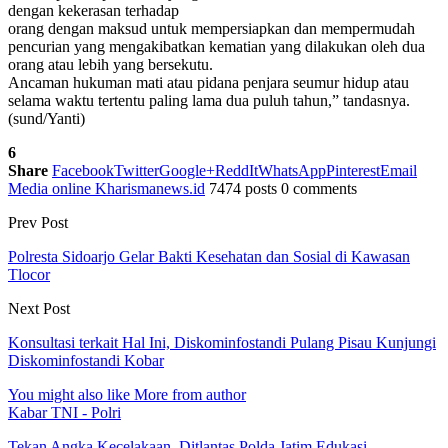
dengan kekerasan terhadap
orang dengan maksud untuk mempersiapkan dan mempermudah
pencurian yang mengakibatkan kematian yang dilakukan oleh dua
orang atau lebih yang bersekutu.
Ancaman hukuman mati atau pidana penjara seumur hidup atau
selama waktu tertentu paling lama dua puluh tahun,” tandasnya.
(sund/Yanti)
6
Share
Facebook
Twitter
Google+
ReddIt
WhatsApp
Pinterest
Email
Media online Kharismanews.id
7474 posts
0 comments
Prev Post
Polresta Sidoarjo Gelar Bakti Kesehatan dan Sosial di Kawasan
Tlocor
Next Post
Konsultasi terkait Hal Ini, Diskominfostandi Pulang Pisau Kunjungi
Diskominfostandi Kobar
You might also like
More from author
Kabar TNI - Polri
Tekan Angka Kecelakaan, Ditlantas Polda Jatim Edukasi