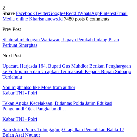
2
Share
Facebook
Twitter
Google+
ReddIt
WhatsApp
Pinterest
Email
Media online Kharismanews.id
7480 posts
0 comments
Prev Post
Silaturahmi dengan Wartawan, Upaya Pemkab Pulang Pisau
Perkuat Sinergitas
Next Post
Upacara Harjasda 164, Bupati Gus Muhdlor Berikan Penghargaan
ke Forkopimda dan Ucapkan Terimakasih Kepada Bupati Sidoarjo
Terdahulu
You might also like
More from author
Kabar TNI - Polri
Tekan Angka Kecelakaan, Ditlantas Polda Jatim Edukasi
Pengemudi Ojek Pangkalan di…
Kabar TNI - Polri
Satreskrim Polres Tulungagung Gagalkan Penculikan Balita 17
Bulan Asal Ngunut