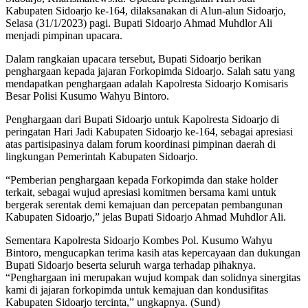
Kabupaten Sidoarjo ke-164, dilaksanakan di Alun-alun Sidoarjo,
Selasa (31/1/2023) pagi. Bupati Sidoarjo Ahmad Muhdlor Ali
menjadi pimpinan upacara.
Dalam rangkaian upacara tersebut, Bupati Sidoarjo berikan
penghargaan kepada jajaran Forkopimda Sidoarjo. Salah satu yang
mendapatkan penghargaan adalah Kapolresta Sidoarjo Komisaris
Besar Polisi Kusumo Wahyu Bintoro.
Penghargaan dari Bupati Sidoarjo untuk Kapolresta Sidoarjo di
peringatan Hari Jadi Kabupaten Sidoarjo ke-164, sebagai apresiasi
atas partisipasinya dalam forum koordinasi pimpinan daerah di
lingkungan Pemerintah Kabupaten Sidoarjo.
“Pemberian penghargaan kepada Forkopimda dan stake holder
terkait, sebagai wujud apresiasi komitmen bersama kami untuk
bergerak serentak demi kemajuan dan percepatan pembangunan
Kabupaten Sidoarjo,” jelas Bupati Sidoarjo Ahmad Muhdlor Ali.
Sementara Kapolresta Sidoarjo Kombes Pol. Kusumo Wahyu
Bintoro, mengucapkan terima kasih atas kepercayaan dan dukungan
Bupati Sidoarjo beserta seluruh warga terhadap pihaknya.
“Penghargaan ini merupakan wujud kompak dan solidnya sinergitas
kami di jajaran forkopimda untuk kemajuan dan kondusifitas
Kabupaten Sidoarjo tercinta,” ungkapnya. (Sund)