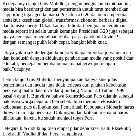
Kedepannya lanjut Gus Muhdlor, dengan penguatan kemitraan ini,
media bisa bersinergi dengan pemerintah untuk turut memberikan
supporting tiga agenda utama Presidensi G20 dalam memperkuat
arsitektur kesehatan global, transformasi ekonomi berbasis digital
dan transisi energi. Dikatakannya hilir dari penguatan kemitraan
media seperti ini selain untuk kerangka Presidensi G20 juga sebagai
upaya percepatan pemulihan global pasca pandemi Covid 19,
dengan semangat pulih lebih cepat, bangkit lebih kuat.
“Saya yakin sekali dengan kondisi Kabupaten Sidoarjo yang aman
dan kondusif, dengan didukung pemberitaan media yang positif dan
edukatif, percepatan pembangunan dapat terwujud dengan
baik,”ucapnya.
Lebih lanjut Gus Muhdlor menyampaikan bahwa sinergitas
pemerintah dan media juga tidak terlepas dari pijakan kebebasan
pers yang diatur dalam Undang-undang Nomor 40 Tahun 1999
pasal 4 ayat 1. Bunyinya bahwa Kemerdekaan Pers dijamin sebagai
hak asasi warga negara. Oleh sebab itu ia meminta ekosistem
kebebasan pers di lingkungan Pemerintah Kabupaten Sidoarjo harus
dirawat dan jaga bersama. Dukungan dan kritikan memang harus
dilakukan, karena itu sudah menjadi tugas Pers.
“Negara kita didukung oleh empat pilar demokrasi yaitu Eksekutif,
Legislatif, Yudikatif dan Pers,”sampainya.