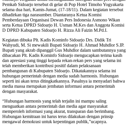
Pemkab Sidoarjo tersebut di gelar di Pop Hotel Timoho Yogyakarta
selama dua hari, Kamis-Jumat, (17-18/11). Dalam kegiatan tersebut
dihadirkan tiga narasumber. Diantaranya Ketua Komisi
Pemberdayaan Organisasi Dewan Pers Indonesia Asmono Wikan
serta Ketua DPRD Sidoarjo H. Usman M.Kes dan Anggota Komisi
D DPRD Kabupaten Sidoarjo H. Rizza Ali Faizin M.Pd.I.
Kegiatan dibuka Plt. Kadis Kominfo Sidoarjo Drs. Didik Tri
Wahyudi, M. Si mewakili Bupati Sidoarjo H. Ahmad Muhdlor S.IP.
Bupati yang akrab dipanggil Gus Muhdlor dalam sambutannya yang
dibacakan Plt. Kadis Kominfo Sidoarjo mengucapkan terima kasih
dan apresiasi yang tinggi kepada rekan-rekan pers yang selama ini
telah memberikan kontribusi positif dalam pelaksanaan
pembangunan di Kabupaten Sidoarjo. Dikatakannya selama ini
hubungan pemerintah dengan media sudah harmonis. Hubungan
seperti ini akan terus ditingkatkannya. Pasalnya ia menyadari bahwa
media massa merupakan jembatan informasi antara pemerintah
dengan masyarakat.
“Hubungan harmonis yang telah terjalin ini mampu saling
menguatkan antara pemerintah dan media agar masyarakat
memperoleh informasi yang akurat, transparan dan berimbang.
Hubungan kemitraan ini harus terus dilakukan dengan prinsip
mengawal demokrasi untuk kepentingan publik,”ucapnya.