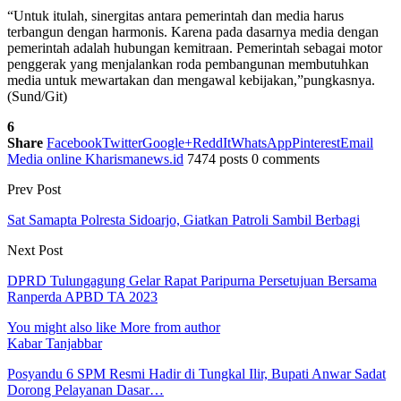
“Untuk itulah, sinergitas antara pemerintah dan media harus
terbangun dengan harmonis. Karena pada dasarnya media dengan
pemerintah adalah hubungan kemitraan. Pemerintah sebagai motor
penggerak yang menjalankan roda pembangunan membutuhkan
media untuk mewartakan dan mengawal kebijakan,”pungkasnya.
(Sund/Git)
6
Share
Facebook
Twitter
Google+
ReddIt
WhatsApp
Pinterest
Email
Media online Kharismanews.id
7474 posts
0 comments
Prev Post
Sat Samapta Polresta Sidoarjo, Giatkan Patroli Sambil Berbagi
Next Post
DPRD Tulungagung Gelar Rapat Paripurna Persetujuan Bersama
Ranperda APBD TA 2023
You might also like
More from author
Kabar Tanjabbar
Posyandu 6 SPM Resmi Hadir di Tungkal Ilir, Bupati Anwar Sadat
Dorong Pelayanan Dasar…