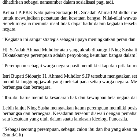
dihadirkan sebagai narasumber dalam sosialisasi pagi tadi.
Ketua TP-PKK Kabupaten Sidoarjo Hj. Sa’adah Ahmad Muhdlor menga
untuk mewujudkan persatuan dan kesatuan bangsa. Nilai-nilai wawasan
Sebelumnya ia meminta maaf tidak dapat hadir dalam kegiatan ters
negara.
“Kegiatan ini sangat strategis sebagai upaya meningkatkan peran da
Hj. Sa’adah Ahmad Muhdlor atau yang akrab dipanggil Ning Sasha it
Dikatakannya perempuan adalah penyokong keutuhan bangsa dalam h
“Perempuan sebagai warga negara pasti memiliki sikap dan prilaku 
Istri Bupati Sidoarjo H. Ahmad Muhdlor S.IP tersebut mengatakan se
memiliki tanggung jawab yang melekat pada setiap warga negara. Men
berbangsa dan bernegara.
“Ibu-ibu harus memiliki kesadaran hak dan kewajiban bela negara d
Lebih lanjut Ning Sasha mengatakan kaum perempuan memiliki posisi
berbangsa dan bernegara. Kesadaran tersebut diawali dengan pemah
satu kesatuan yang utuh dalam suatu landasan ideologi Pancasila.
“Sebagai seorang perempuan, sebagai calon ibu dan ibu yang akan m
(Sund/Git)