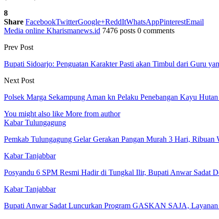
8
Share
Facebook
Twitter
Google+
ReddIt
WhatsApp
Pinterest
Email
Media online Kharismanews.id
7476 posts
0 comments
Prev Post
Bupati Sidoarjo: Penguatan Karakter Pasti akan Timbul dari Guru yan
Next Post
Polsek Marga Sekampung Aman kn Pelaku Penebangan Kayu Hutan L
You might also like
More from author
Kabar Tulungagung
Pemkab Tulungagung Gelar Gerakan Pangan Murah 3 Hari, Ribua
Kabar Tanjabbar
Posyandu 6 SPM Resmi Hadir di Tungkal Ilir, Bupati Anwar Sadat
Kabar Tanjabbar
Bupati Anwar Sadat Luncurkan Program GASKAN SAJA, Layanan 