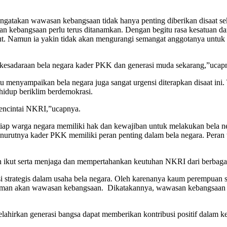
takan wawasan kebangsaan tidak hanya penting diberikan disaat sek
 kebangsaan perlu terus ditanamkan. Dengan begitu rasa kesatuan dan p
ebut. Namun ia yakin tidak akan mengurangi semangat anggotanya unt
n kesadaraan bela negara kader PKK dan generasi muda sekarang,”ucapn
u menyampaikan bela negara juga sangat urgensi diterapkan disaat in
idup beriklim berdemokrasi.
mencintai NKRI,”ucapnya.
tiap warga negara memiliki hak dan kewajiban untuk melakukan bela ne
urutnya kader PKK memiliki peran penting dalam bela negara. Peran te
an ikut serta menjaga dan mempertahankan keutuhan NKRI dari berbaga
 strategis dalam usaha bela negara. Oleh karenanya kaum perempuan s
aman akan wawasan kebangsaan. Dikatakannya, wawasan kebangsaan se
elahirkan generasi bangsa dapat memberikan kontribusi positif dalam 