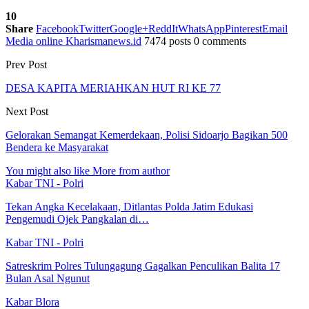
10
Share
Facebook
Twitter
Google+
ReddIt
WhatsApp
Pinterest
Email
Media online Kharismanews.id
7474 posts
0 comments
Prev Post
DESA KAPITA MERIAHKAN HUT RI KE 77
Next Post
Gelorakan Semangat Kemerdekaan, Polisi Sidoarjo Bagikan 500
Bendera ke Masyarakat
You might also like
More from author
Kabar TNI - Polri
Tekan Angka Kecelakaan, Ditlantas Polda Jatim Edukasi
Pengemudi Ojek Pangkalan di…
Kabar TNI - Polri
Satreskrim Polres Tulungagung Gagalkan Penculikan Balita 17
Bulan Asal Ngunut
Kabar Blora