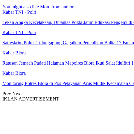
You might also like
More from author
Kabar TNI - Polri
Tekan Angka Kecelakaan, Ditlantas Polda Jatim Edukasi Pengemudi
Kabar TNI - Polri
Satreskrim Polres Tulungagung Gagalkan Penculikan Balita 17 Bula
Kabar Blora
Ratusan Jemaah Padati Halaman Mapolres Blora Ikuti Salat Idulfitri 
Kabar Blora
Monitoring Polres Blora di Pos Pelayanan Arus Mudik Kecamatan C
Prev
Next
IKLAN ADVERTISEMENT