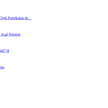
 Ojek Pangkalan di…
n Asal Ngunut
1447 H
epu