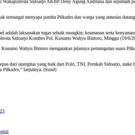
 Wakapolresta Sidoarjo AKBP Deny Agung Andriana dan sejumlah peja
pak semangat menyapa panitia Pilkades dan warga yang antusias datan
el adalah laksanakan tugas sebaik mungkin, keamanan serta kenyamana
olresta Sidoarjo Kombes Pol. Kusumo Wahyu Bintoro, Minggu (19/6/2
 Kusumo Wahyu Bintoro mengatakan jalannya pemungutan suara Pilkade
pas dari sinergitas yang baik dari Polri, TNI, Pemkab Sidoarjo, stake h
 Pilkades,” lanjutnya. (Sund)
 23
gital