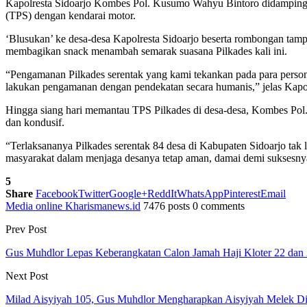
Kapolresta Sidoarjo Kombes Pol. Kusumo Wahyu Bintoro didampingi
(TPS) dengan kendarai motor.
‘Blusukan’ ke desa-desa Kapolresta Sidoarjo beserta rombongan tam
membagikan snack menambah semarak suasana Pilkades kali ini.
“Pengamanan Pilkades serentak yang kami tekankan pada para person
lakukan pengamanan dengan pendekatan secara humanis,” jelas Kap
Hingga siang hari memantau TPS Pilkades di desa-desa, Kombes Pol.
dan kondusif.
“Terlaksananya Pilkades serentak 84 desa di Kabupaten Sidoarjo tak le
masyarakat dalam menjaga desanya tetap aman, damai demi suksesnya
5
Share
Facebook
Twitter
Google+
ReddIt
WhatsApp
Pinterest
Email
Media online Kharismanews.id
7476 posts
0 comments
Prev Post
Gus Muhdlor Lepas Keberangkatan Calon Jamah Haji Kloter 22 dan
Next Post
Milad Aisyiyah 105, Gus Muhdlor Mengharapkan Aisyiyah Melek Di