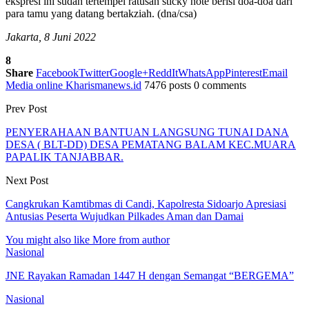
ekspresi ini sudah tertempel ratusan sticky note berisi doa-doa dari
para tamu yang datang bertakziah. (dna/csa)
Jakarta, 8 Juni 2022
8
Share
Facebook
Twitter
Google+
ReddIt
WhatsApp
Pinterest
Email
Media online Kharismanews.id
7476 posts
0 comments
Prev Post
PENYERAHAAN BANTUAN LANGSUNG TUNAI DANA
DESA ( BLT-DD) DESA PEMATANG BALAM KEC.MUARA
PAPALIK TANJABBAR.
Next Post
Cangkrukan Kamtibmas di Candi, Kapolresta Sidoarjo Apresiasi
Antusias Peserta Wujudkan Pilkades Aman dan Damai
You might also like
More from author
Nasional
JNE Rayakan Ramadan 1447 H dengan Semangat “BERGEMA”
Nasional