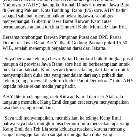
Yudhoyono (AHY) datang ke Rumah Dinas Gubernur Jawa Barat
di Gedung Pakuan, Kota Bandung, Rabu (8/6) sore. AHY hadir
sebagai sahabat, menyampaikan belasungkawa, sekaligus
menyemangati Gubernur Jawa Barat Ridwan Kamil atas
berpulangnya ananda tercinta Emmeril Kahn Mumtadz atau Eril.
Bersama rombongan Dewan Pimpinan Pusat dan DPD Partai
Demokrat Jawa Barat, AHY tiba di Gedung Pakuan pukul 15.50
WIB, setelah menempuh perjalanan darat dari Jakarta.
“Saya bersama keluarga besar Partai Demokrat baik di tingkat pusat
maupun di provinsi Jawa Barat, sore hari ini berkesempatan untuk
melakukan takziah. Kami secara khusus datang dari Jakarta untuk
menyampaikan duka cita yang mendalam dari saya pribadi dan
keluarga, juga mewakili seluruh kader Partai Demokrat,” tutur AHY
kepada rekan-rekan media yang hadir.
AHY diterima langsung oleh Ridwan Kamil dan istri Atalia. Ia
langsung memeluk Kang Emil dengan erat seraya menyampaikan
rasa duka yang mendalam.
“Saya tadi menyampaikan, membisikan ke telinga Kang Emil
bahwa saya tidak mungkin bisa berpura-pura merasakan apa yang
Kang Emil dan Teh Lia serta keluarga rasakan, karena memang
sangat mengejutkan dan sangat meninggalkan duka yang