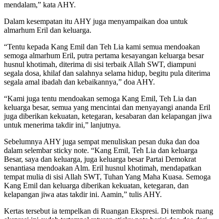
mendalam,” kata AHY.
Dalam kesempatan itu AHY juga menyampaikan doa untuk
almarhum Eril dan keluarga.
“Tentu kepada Kang Emil dan Teh Lia kami semua mendoakan
semoga almarhum Eril, putra pertama kesayangan keluarga besar
husnul khotimah, diterima di sisi terbaik Allah SWT, diampuni
segala dosa, khilaf dan salahnya selama hidup, begitu pula diterima
segala amal ibadah dan kebaikannya,” doa AHY.
“Kami juga tentu mendoakan semoga Kang Emil, Teh Lia dan
keluarga besar, semua yang mencintai dan menyayangi ananda Eril
juga diberikan kekuatan, ketegaran, kesabaran dan kelapangan jiwa
untuk menerima takdir ini,” lanjutnya.
Sebelumnya AHY juga sempat menuliskan pesan duka dan doa
dalam selembar sticky note. “Kang Emil, Teh Lia dan keluarga
Besar, saya dan keluarga, juga keluarga besar Partai Demokrat
senantiasa mendoakan Alm. Eril husnul khotimah, mendapatkan
tempat mulia di sisi Allah SWT, Tuhan Yang Maha Kuasa. Semoga
Kang Emil dan keluarga diberikan kekuatan, ketegaran, dan
kelapangan jiwa atas takdir ini. Aamin,” tulis AHY.
Kertas tersebut ia tempelkan di Ruangan Ekspresi. Di tembok ruang