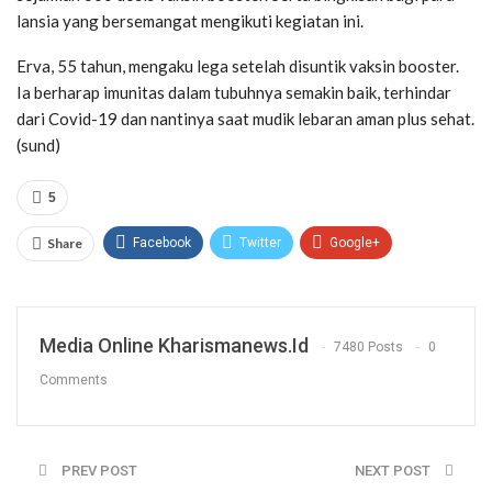
lansia yang bersemangat mengikuti kegiatan ini.
Erva, 55 tahun, mengaku lega setelah disuntik vaksin booster.
Ia berharap imunitas dalam tubuhnya semakin baik, terhindar
dari Covid-19 dan nantinya saat mudik lebaran aman plus sehat.
(sund)
5
Share
Facebook
Twitter
Google+
ReddIt
WhatsApp
Pinterest
Email
Media Online Kharismanews.id
7480 Posts
0
Comments
PREV POST
NEXT POST