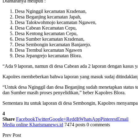
Diantaranya meliputi :
Desa Nginggil kecamatan Kradenan,
Desa Beganjing kecamatan Japah,
Desa Talokwohmojo kecamatan Ngawen,
Desa Cabean Kecamatan Cepu,
Desa Kentong kecamatan Cepu,
Desa Sumber kecamatan Kradenan,
Desa Sembongin kecamatan Banjarejo.
Desa Trembul kecamatan Ngawen
Desa Jepangrejo kecamatan Blora.
“Ada 9 laporan, namun di desa Cabean ada 2 laporan dengan kasus y
Kapolres membeberkan bahwa laporan yang masuk sudaj ditindaklanj
“Untuk desa Nginggil dan desa Beganjing sudah menetapkan status 
dan Sumber masih proses penyelidikan,” beber Kapolres Blora.
Sementara itu untuk laporan di desa Sembongin, Kapolres menyampa
4
Share
Facebook
Twitter
Google+
ReddIt
WhatsApp
Pinterest
Email
Media online Kharismanews.id
7474 posts
0 comments
Prev Post