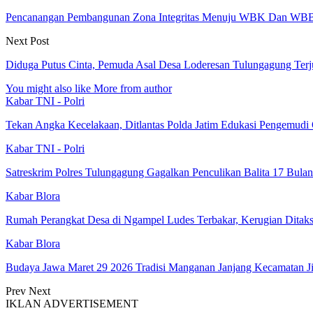
Pencanangan Pembangunan Zona Integritas Menuju WBK Dan WBB
Next Post
Diduga Putus Cinta, Pemuda Asal Desa Loderesan Tulungagung Terj
You might also like
More from author
Kabar TNI - Polri
Tekan Angka Kecelakaan, Ditlantas Polda Jatim Edukasi Pengemudi
Kabar TNI - Polri
Satreskrim Polres Tulungagung Gagalkan Penculikan Balita 17 Bula
Kabar Blora
Rumah Perangkat Desa di Ngampel Ludes Terbakar, Kerugian Ditaks
Kabar Blora
Budaya Jawa Maret 29 2026 Tradisi Manganan Janjang Kecamatan 
Prev
Next
IKLAN ADVERTISEMENT