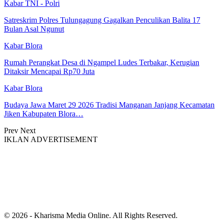
Kabar TNI - Polri
Satreskrim Polres Tulungagung Gagalkan Penculikan Balita 17
Bulan Asal Ngunut
Kabar Blora
Rumah Perangkat Desa di Ngampel Ludes Terbakar, Kerugian
Ditaksir Mencapai Rp70 Juta
Kabar Blora
Budaya Jawa Maret 29 2026 Tradisi Manganan Janjang Kecamatan
Jiken Kabupaten Blora…
Prev
Next
IKLAN ADVERTISEMENT
© 2026 - Kharisma Media Online. All Rights Reserved.