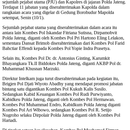
sejumlah pejabat utama (PJU) dan Kapolres di jajaran Polda Jateng.
Terdapat 11 jabatan yang diserahterimakan Kapolda dalam
rangkaian acara yang digelar di Gedung Borobudur Mapolda
setempat, Senin (10/1).
Sejumlah pejabat utama yang diserahterimakan dalam acara itu
antara lain Kombes Pol Iskandar Fitriana Sutisna, Dirpamobvit
Polda Jateng, diganti oleh Kombes Pol Pri Hartono Eling Lelakon,
sementara Dansat Brimob diserahterimakan dari Kombes Pol Farid
Bahctiar Effendi kepada Kombes Pol Yopie Indra Prasetya.
Selain itu, Kombes Pol Dr. dr. Antonius Ginting, Karumkit
Bhayangkara Tk.II Biddokes Polda Jateng, diganti AKBP Pol dr.
Muhammad Khusnan Marzuki.
Direktur Intelkam juga turut diserahterimakan pada kegiatan itu,
Brigjen Pol Djati Wiyoto Abadhy yang mendapat promosi jabatan
bintang satu digantikan Kombes Pol Kukuh Kalis Susilo.
Sedangkan Kabid Keuangan Kombes Pol Rudi Purwiyanto,
Kabidkeu Polda Jateng, diganti oleh Kombes Pol Hermawan.
Kombes Pol Muhammad Endro, Kabidkum Polda Jateng diganti
Kombes Pol Ari Wibowo, sedangkan Kombes Pol R. Setijo
Nugroho selaku Dirpolair Polda Jateng diganti oleh Kombes Pol
Hariadi.