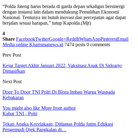
“Polda Jateng harus berada di garda depan sekaligus bersinergi
dengan instansi lain dalam mendukung Pemulihan Ekonomi
Nasional. Tentunya ini butuh inovasi dan percepatan agar dapat
berjalan sesuai harapan,” tutup Kapolda.(Mjt)
4
Share
Facebook
Twitter
Google+
ReddIt
WhatsApp
Pinterest
Email
Media online Kharismanews.id
7474 posts
0 comments
Prev Post
Kejar Target Akhir Januari 2022, Vaksinasi Anak Di Sidoarjo
Dimasifkan
Next Post
Door To Door TNI Polri Di Blora Imbau Warga Waspada
Kebakaran
You might also like
More from author
Kabar TNI - Polri
Tekan Angka Kecelakaan, Ditlantas Polda Jatim Edukasi
Pengemudi Ojek Pangkalan di…