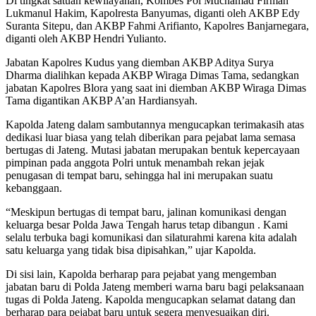
Di tingkat satuan kewilayahan, Kombes Pol Muchamad Firman
Lukmanul Hakim, Kapolresta Banyumas, diganti oleh AKBP Edy
Suranta Sitepu, dan AKBP Fahmi Arifianto, Kapolres Banjarnegara,
diganti oleh AKBP Hendri Yulianto.
Jabatan Kapolres Kudus yang diemban AKBP Aditya Surya
Dharma dialihkan kepada AKBP Wiraga Dimas Tama, sedangkan
jabatan Kapolres Blora yang saat ini diemban AKBP Wiraga Dimas
Tama digantikan AKBP A’an Hardiansyah.
Kapolda Jateng dalam sambutannya mengucapkan terimakasih atas
dedikasi luar biasa yang telah diberikan para pejabat lama semasa
bertugas di Jateng. Mutasi jabatan merupakan bentuk kepercayaan
pimpinan pada anggota Polri untuk menambah rekan jejak
penugasan di tempat baru, sehingga hal ini merupakan suatu
kebanggaan.
“Meskipun bertugas di tempat baru, jalinan komunikasi dengan
keluarga besar Polda Jawa Tengah harus tetap dibangun . Kami
selalu terbuka bagi komunikasi dan silaturahmi karena kita adalah
satu keluarga yang tidak bisa dipisahkan,” ujar Kapolda.
Di sisi lain, Kapolda berharap para pejabat yang mengemban
jabatan baru di Polda Jateng memberi warna baru bagi pelaksanaan
tugas di Polda Jateng. Kapolda mengucapkan selamat datang dan
berharap para pejabat baru untuk segera menyesuaikan diri.