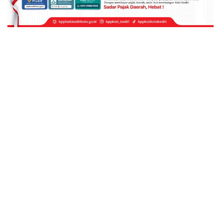
© 2026 - Kharisma Media Online. All Rights Reserved.
Website Design:
BetterStudio