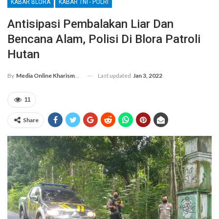
KABAR BLORA
KABAR TNI - POLRI
Antisipasi Pembalakan Liar Dan
Bencana Alam, Polisi Di Blora Patroli
Hutan
Last updated
Jan 3, 2022
By
Media Online Kharismanews.id
11
Share