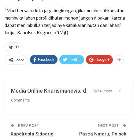
“Mari bersama kita jaga lingkungan, jika membersihkan atau
membuka lahan persil dihutan mohon jangan dibakar. Karena
dapat menimbulkan terjadinya kabakaran hutan dan lahan,”
lanjut Kapolsek Bogorejo.”(Mjt)
11
Share
Facebook
Twitter
Google+
Media Online Kharismanews.id
7474 Posts
0
Comments
PREV POST
NEXT POST
Kapolresta Sidoarjo
Pasca Nataru, Polsek