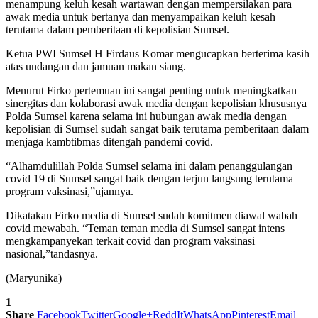
menampung keluh kesah wartawan dengan mempersilakan para
awak media untuk bertanya dan menyampaikan keluh kesah
terutama dalam pemberitaan di kepolisian Sumsel.
Ketua PWI Sumsel H Firdaus Komar mengucapkan berterima kasih
atas undangan dan jamuan makan siang.
Menurut Firko pertemuan ini sangat penting untuk meningkatkan
sinergitas dan kolaborasi awak media dengan kepolisian khususnya
Polda Sumsel karena selama ini hubungan awak media dengan
kepolisian di Sumsel sudah sangat baik terutama pemberitaan dalam
menjaga kambtibmas ditengah pandemi covid.
“Alhamdulillah Polda Sumsel selama ini dalam penanggulangan
covid 19 di Sumsel sangat baik dengan terjun langsung terutama
program vaksinasi,”ujannya.
Dikatakan Firko media di Sumsel sudah komitmen diawal wabah
covid mewabah. “Teman teman media di Sumsel sangat intens
mengkampanyekan terkait covid dan program vaksinasi
nasional,”tandasnya.
(Maryunika)
1
Share
Facebook
Twitter
Google+
ReddIt
WhatsApp
Pinterest
Email