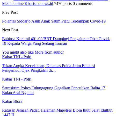
Media online Kharismanews.id
7476 posts
0 comments
Prev Post
Polantas Sidoarjo Asuh Anak Yatim Piatu Terdampak Covid-19
Next Post
Babinsa Koramil 401-02/BBT Dampingi Penyaluran Obat Covid-
19 Kepada Warga Yang Sedang Isoman
You might also like
More from author
Kabar TNI - Polri
Tekan Angka Kecelakaan, Ditlantas Polda Jatim Edukasi
Pengemudi Ojek Pangkalan di…
Kabar TNI - Polri
Satreskrim Polres Tulungagung Gagalkan Penculikan Balita 17
Bulan Asal Ngunut
Kabar Blora
Ratusan Jemaah Padati Halaman Mapolres Blora Ikuti Salat Idulfitri
1447 H