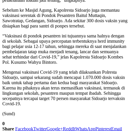
pelaksanaan ibadah jadi tenang,” ungkapnya.
Sebelum ke Masjid Agung, Kapolresta Sidoarjo juga memantau
vaksinasi serentak di Pondok Pesantren Baitul Muttaqin,
Sawotratap, Gedangan, Sidoarjo. Ada sekitar 300 dosis vaksin yang
disiapkan bagi para santri di ponpes tersebut.
“Vaksinasi di pondok pesantren ini tujuannya sama halnya dengan
di sekolah. Sebagai upaya percepatan terbentuknya herd immunity
bagi pelajar usia 12-17 tahun, sehingga mereka di saat menjalankan
pembelajaran tatap muka menjadi tenang, lancar dan semuanya
sehat terhindar dari Covid-19,” jelas Kapolresta Sidoarjo Kombes
Pol. Kusumo Wahyu Bintoro.
Mengenai vaksinasi Covid-19 yang telah dilaksankan Polresta
Sidoarjo, sampai sekarang sudah mencapai 1.070.000 dosis vaksin
baik untuk tahap pertama dan kedua bagi masyarakat Sidoarjo.
Karena itu pihaknya akan terus memasifkan vaksinasi, termasuk di
lingkungan sekolah, pesantren maupun tempat ibadah. Sehingga
secepatnya tercapai target 70 persen masyarakat Sidoarjo tervaksin
Covid-19.
(Sund)
0
Share
Facebook
Twitter
Google+
ReddIt
WhatsApp
Pinterest
Email