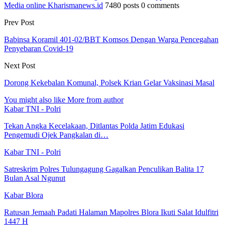
Media online Kharismanews.id
7480 posts
0 comments
Prev Post
Babinsa Koramil 401-02/BBT Komsos Dengan Warga Pencegahan
Penyebaran Covid-19
Next Post
Dorong Kekebalan Komunal, Polsek Krian Gelar Vaksinasi Masal
You might also like
More from author
Kabar TNI - Polri
Tekan Angka Kecelakaan, Ditlantas Polda Jatim Edukasi
Pengemudi Ojek Pangkalan di…
Kabar TNI - Polri
Satreskrim Polres Tulungagung Gagalkan Penculikan Balita 17
Bulan Asal Ngunut
Kabar Blora
Ratusan Jemaah Padati Halaman Mapolres Blora Ikuti Salat Idulfitri
1447 H