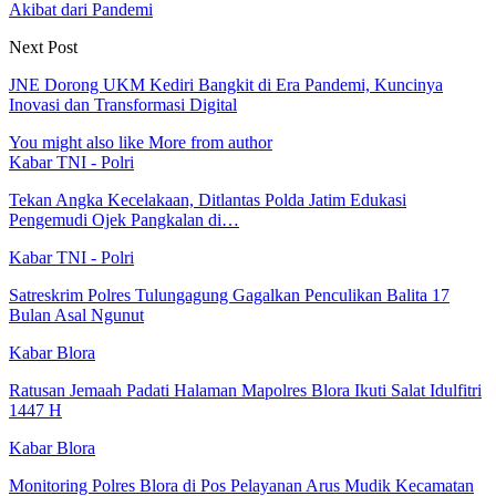
Akibat dari Pandemi
Next Post
JNE Dorong UKM Kediri Bangkit di Era Pandemi, Kuncinya
Inovasi dan Transformasi Digital
You might also like
More from author
Kabar TNI - Polri
Tekan Angka Kecelakaan, Ditlantas Polda Jatim Edukasi
Pengemudi Ojek Pangkalan di…
Kabar TNI - Polri
Satreskrim Polres Tulungagung Gagalkan Penculikan Balita 17
Bulan Asal Ngunut
Kabar Blora
Ratusan Jemaah Padati Halaman Mapolres Blora Ikuti Salat Idulfitri
1447 H
Kabar Blora
Monitoring Polres Blora di Pos Pelayanan Arus Mudik Kecamatan