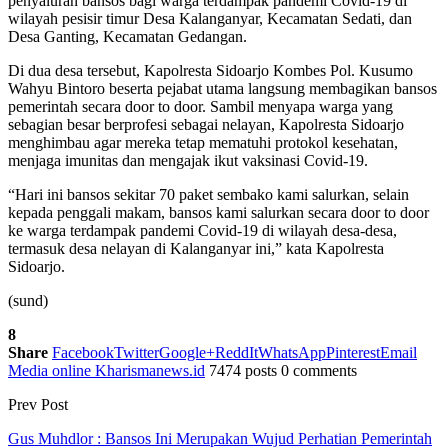
penyaluran bansos bagi warga terdampak pandemi Covid-19 di
wilayah pesisir timur Desa Kalanganyar, Kecamatan Sedati, dan
Desa Ganting, Kecamatan Gedangan.
Di dua desa tersebut, Kapolresta Sidoarjo Kombes Pol. Kusumo
Wahyu Bintoro beserta pejabat utama langsung membagikan bansos
pemerintah secara door to door. Sambil menyapa warga yang
sebagian besar berprofesi sebagai nelayan, Kapolresta Sidoarjo
menghimbau agar mereka tetap mematuhi protokol kesehatan,
menjaga imunitas dan mengajak ikut vaksinasi Covid-19.
“Hari ini bansos sekitar 70 paket sembako kami salurkan, selain
kepada penggali makam, bansos kami salurkan secara door to door
ke warga terdampak pandemi Covid-19 di wilayah desa-desa,
termasuk desa nelayan di Kalanganyar ini,” kata Kapolresta
Sidoarjo.
(sund)
8
Share
Facebook
Twitter
Google+
ReddIt
WhatsApp
Pinterest
Email
Media online Kharismanews.id
7474 posts
0 comments
Prev Post
Gus Muhdlor : Bansos Ini Merupakan Wujud Perhatian Pemerintah