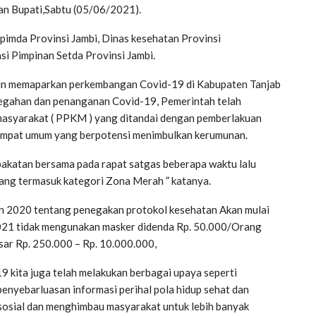
tan Bupati,Sabtu (05/06/2021).
imda Provinsi Jambi, Dinas kesehatan Provinsi
si Pimpinan Setda Provinsi Jambi.
lain memaparkan perkembangan Covid-19 di Kabupaten Tanjab
egahan dan penanganan Covid-19, Pemerintah telah
asyarakat ( PPKM ) yang ditandai dengan pemberlakuan
tempat umum yang berpotensi menimbulkan kerumunan.
epakatan bersama pada rapat satgas beberapa waktu lalu
ang termasuk kategori Zona Merah ” katanya.
 2020 tentang penegakan protokol kesehatan Akan mulai
 2021 tidak mengunakan masker didenda Rp. 50.000/Orang
sar Rp. 250.000 – Rp. 10.000.000,
9 kita juga telah melakukan berbagai upaya seperti
enyebarluasan informasi perihal pola hidup sehat dan
 sosial dan menghimbau masyarakat untuk lebih banyak