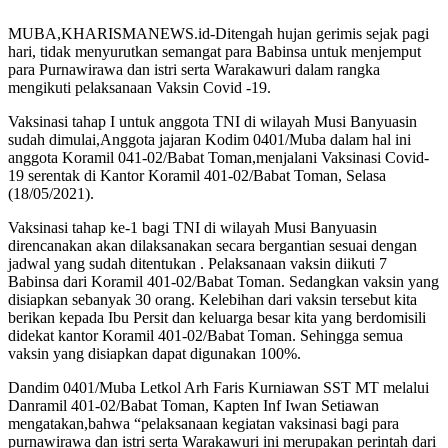
MUBA,KHARISMANEWS.id-Ditengah hujan gerimis sejak pagi
hari, tidak menyurutkan semangat para Babinsa untuk menjemput
para Purnawirawa dan istri serta Warakawuri dalam rangka
mengikuti pelaksanaan Vaksin Covid -19.
Vaksinasi tahap I untuk anggota TNI di wilayah Musi Banyuasin
sudah dimulai,Anggota jajaran Kodim 0401/Muba dalam hal ini
anggota Koramil 041-02/Babat Toman,menjalani Vaksinasi Covid-
19 serentak di Kantor Koramil 401-02/Babat Toman, Selasa
(18/05/2021).
Vaksinasi tahap ke-1 bagi TNI di wilayah Musi Banyuasin
direncanakan akan dilaksanakan secara bergantian sesuai dengan
jadwal yang sudah ditentukan . Pelaksanaan vaksin diikuti 7
Babinsa dari Koramil 401-02/Babat Toman. Sedangkan vaksin yang
disiapkan sebanyak 30 orang. Kelebihan dari vaksin tersebut kita
berikan kepada Ibu Persit dan keluarga besar kita yang berdomisili
didekat kantor Koramil 401-02/Babat Toman. Sehingga semua
vaksin yang disiapkan dapat digunakan 100%.
Dandim 0401/Muba Letkol Arh Faris Kurniawan SST MT melalui
Danramil 401-02/Babat Toman, Kapten Inf Iwan Setiawan
mengatakan,bahwa “pelaksanaan kegiatan vaksinasi bagi para
purnawirawa dan istri serta Warakawuri ini merupakan perintah dari