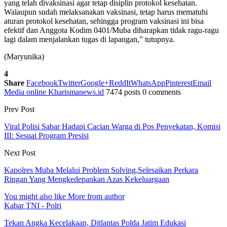
yang telah divaksinasi agar tetap disiplin protokol kesehatan.
Walaupun sudah melaksanakan vaksinasi, tetap harus mematuhi
aturan protokol kesehatan, sehingga program vaksinasi ini bisa
efektif dan Anggota Kodim 0401/Muba diharapkan tidak ragu-ragu
lagi dalam menjalankan tugas di lapangan,” tutupnya.
(Maryunika)
4
Share
Facebook
Twitter
Google+
ReddIt
WhatsApp
Pinterest
Email
Media online Kharismanews.id
7474 posts
0 comments
Prev Post
Viral Polisi Sabar Hadapi Cacian Warga di Pos Penyekatan, Komisi
III: Sesuai Program Presisi
Next Post
Kapolres Muba Melalui Problem Solving,Selesaikan Perkara
Ringan Yang Mengkedepankan Azas Kekeluargaan
You might also like
More from author
Kabar TNI - Polri
Tekan Angka Kecelakaan, Ditlantas Polda Jatim Edukasi