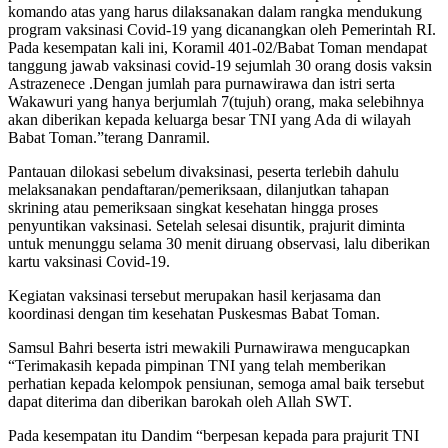
komando atas yang harus dilaksanakan dalam rangka mendukung
program vaksinasi Covid-19 yang dicanangkan oleh Pemerintah RI.
Pada kesempatan kali ini, Koramil 401-02/Babat Toman mendapat
tanggung jawab vaksinasi covid-19 sejumlah 30 orang dosis vaksin
Astrazenece .Dengan jumlah para purnawirawa dan istri serta
Wakawuri yang hanya berjumlah 7(tujuh) orang, maka selebihnya
akan diberikan kepada keluarga besar TNI yang Ada di wilayah
Babat Toman.”terang Danramil.
Pantauan dilokasi sebelum divaksinasi, peserta terlebih dahulu
melaksanakan pendaftaran/pemeriksaan, dilanjutkan tahapan
skrining atau pemeriksaan singkat kesehatan hingga proses
penyuntikan vaksinasi. Setelah selesai disuntik, prajurit diminta
untuk menunggu selama 30 menit diruang observasi, lalu diberikan
kartu vaksinasi Covid-19.
Kegiatan vaksinasi tersebut merupakan hasil kerjasama dan
koordinasi dengan tim kesehatan Puskesmas Babat Toman.
Samsul Bahri beserta istri mewakili Purnawirawa mengucapkan
“Terimakasih kepada pimpinan TNI yang telah memberikan
perhatian kepada kelompok pensiunan, semoga amal baik tersebut
dapat diterima dan diberikan barokah oleh Allah SWT.
Pada kesempatan itu Dandim “berpesan kepada para prajurit TNI