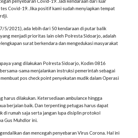
egah penyebaran Covid-19. Jadi kendaraan dari luar
an tes Covid-19. Jika positif kami sudah menyiapkan tempat
dji.
7/5/2021), ada lebih dari 50 kendaraan di putar balik
yang menjadi prioritas lain oleh Polresta Sidoarjo, adalah
elengkapan surat berkendara dan mengedukasi masyarakat
upaya yang dilakukan Polresta Sidoarjo, Kodim 0816
ng bersama-sama menjalankan instruksi pemerintah sebagai
membuat pos check point penyekatan mudik dalam Operasi
ng harus dilakukan. Ketersediaan ambulance hingga
ua berjalan baik. Dan terpenting petugas harus dapat
 di rumah saja serta jangan lupa disiplin protokol
pa Gus Muhdlor ini.
ngendalikan dan mencegah penyebaran Virus Corona. Hal ini