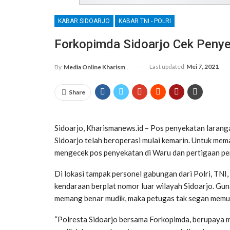
KABAR SIDOARJO
KABAR TNI - POLRI
Forkopimda Sidoarjo Cek Peny
Last updated
Mei 7, 2021
By
Media Online Kharismanews.id
Share
Sidoarjo, Kharismanews.id – Pos penyekatan laranga
Sidoarjo telah beroperasi mulai kemarin. Untuk mem
mengecek pos penyekatan di Waru dan pertigaan pe
Di lokasi tampak personel gabungan dari Polri, TNI,
kendaraan berplat nomor luar wilayah Sidoarjo. Gun
memang benar mudik, maka petugas tak segan memut
“Polresta Sidoarjo bersama Forkopimda, berupaya m