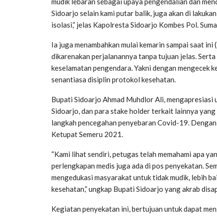
mudik lebaran sebagai upaya pengendalian dan menc
Sidoarjo selain kami putar balik, juga akan di lakuk
isolasi,” jelas Kapolresta Sidoarjo Kombes Pol. Sumar
Ia juga menambahkan mulai kemarin sampai saat ini (
dikarenakan perjalanannya tanpa tujuan jelas. Serta 
keselamatan pengendara. Yakni dengan mengecek k
senantiasa disiplin protokol kesehatan.
Bupati Sidoarjo Ahmad Muhdlor Ali, mengapresiasi 
Sidoarjo, dan para stake holder terkait lainnya ya
langkah pencegahan penyebaran Covid-19. Dengan 
Ketupat Semeru 2021.
“Kami lihat sendiri, petugas telah memahami apa ya
perlengkapan medis juga ada di pos penyekatan. Sem
mengedukasi masyarakat untuk tidak mudik, lebih baik
kesehatan,” ungkap Bupati Sidoarjo yang akrab disa
Kegiatan penyekatan ini, bertujuan untuk dapat me