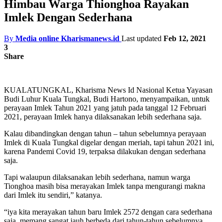
Himbau Warga Thionghoa Rayakan
Imlek Dengan Sederhana
By
Media online Kharismanews.id
Last updated
Feb 12, 2021
3
Share
KUALATUNGKAL, Kharisma News Id Nasional Ketua Yayasan
Budi Luhur Kuala Tungkal, Budi Hartono, menyampaikan, untuk
perayaan Imlek Tahun 2021 yang jatuh pada tanggal 12 Februari
2021, perayaan Imlek hanya dilaksanakan lebih sederhana saja.
Kalau dibandingkan dengan tahun – tahun sebelumnya perayaan
Imlek di Kuala Tungkal digelar dengan meriah, tapi tahun 2021 ini,
karena Pandemi Covid 19, terpaksa dilakukan dengan sederhana
saja.
Tapi walaupun dilaksanakan lebih sederhana, namun warga
Tionghoa masih bisa merayakan Imlek tanpa mengurangi makna
dari Imlek itu sendiri,” katanya.
“iya kita merayakan tahun baru Imlek 2572 dengan cara sederhana
saja, memang sangat jauh berbeda dari tahun-tahun sebelumnya