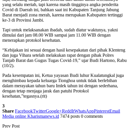
yang selalu meriah, tapi karena masih tingginya angka penderita
Covid di Daerah ini, bahkan saat ini Kabupaten Tanjung Jabung
Barat menjadi zona merah, karena merupakan Kabupaten tertinggi
ke-3 di Provinsi Jambi.
Tapi untuk melaksanakan ibadah, sudah diatur waktunya, yakni
dimulai dari jam 08.00 WIB sampai jam 11.00 WIB dengan
menerapkan protokol kesehatan.
“Kebijakan ini sesuai dengan hasil kesepakatan dari pihak Klenteng
dan juga Vihara setelah melakukan rapat dengan pihak Polres
Tanjab Barat dan Gugus Tugas Covid-19,” ujar Budi Hartono, Rabu
(10/2).
Pada kesempatan ini, Ketua yayasan Budi luhur Kualatungkal juga
menghimbau kepada keluarga Tionghoa untuk tidak berlebihan
dalam merayakan tahun baru Imlek tahun ini dengan sederhana,
dengan tetap menjaga jarak dan patuhi Protokol
kesehatan,”tegasnya.(rit)
3
Share
Facebook
Twitter
Google+
ReddIt
WhatsApp
Pinterest
Email
Media online Kharismanews.id
7474 posts
0 comments
Prev Post