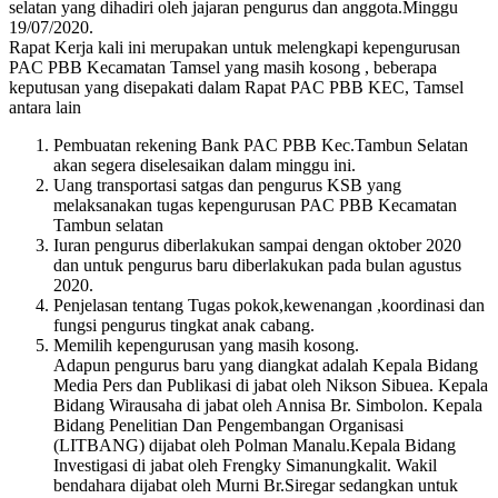
selatan yang dihadiri oleh jajaran pengurus dan anggota.Minggu
19/07/2020.
Rapat Kerja kali ini merupakan untuk melengkapi kepengurusan
PAC PBB Kecamatan Tamsel yang masih kosong , beberapa
keputusan yang disepakati dalam Rapat PAC PBB KEC, Tamsel
antara lain
Pembuatan rekening Bank PAC PBB Kec.Tambun Selatan
akan segera diselesaikan dalam minggu ini.
Uang transportasi satgas dan pengurus KSB yang
melaksanakan tugas kepengurusan PAC PBB Kecamatan
Tambun selatan
Iuran pengurus diberlakukan sampai dengan oktober 2020
dan untuk pengurus baru diberlakukan pada bulan agustus
2020.
Penjelasan tentang Tugas pokok,kewenangan ,koordinasi dan
fungsi pengurus tingkat anak cabang.
Memilih kepengurusan yang masih kosong.
Adapun pengurus baru yang diangkat adalah Kepala Bidang
Media Pers dan Publikasi di jabat oleh Nikson Sibuea. Kepala
Bidang Wirausaha di jabat oleh Annisa Br. Simbolon. Kepala
Bidang Penelitian Dan Pengembangan Organisasi
(LITBANG) dijabat oleh Polman Manalu.Kepala Bidang
Investigasi di jabat oleh Frengky Simanungkalit. Wakil
bendahara dijabat oleh Murni Br.Siregar sedangkan untuk