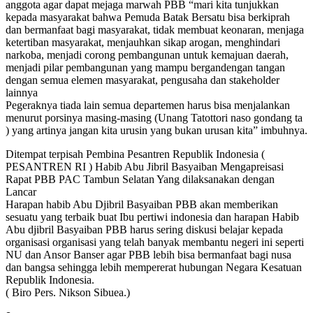
anggota agar dapat mejaga marwah PBB “mari kita tunjukkan
kepada masyarakat bahwa Pemuda Batak Bersatu bisa berkiprah
dan bermanfaat bagi masyarakat, tidak membuat keonaran, menjaga
ketertiban masyarakat, menjauhkan sikap arogan, menghindari
narkoba, menjadi corong pembangunan untuk kemajuan daerah,
menjadi pilar pembangunan yang mampu bergandengan tangan
dengan semua elemen masyarakat, pengusaha dan stakeholder
lainnya
Pegeraknya tiada lain semua departemen harus bisa menjalankan
menurut porsinya masing-masing (Unang Tatottori naso gondang ta
) yang artinya jangan kita urusin yang bukan urusan kita” imbuhnya.
Ditempat terpisah Pembina Pesantren Republik Indonesia (
PESANTREN RI ) Habib Abu Jibril Basyaiban Mengapreisasi
Rapat PBB PAC Tambun Selatan Yang dilaksanakan dengan
Lancar
Harapan habib Abu Djibril Basyaiban PBB akan memberikan
sesuatu yang terbaik buat Ibu pertiwi indonesia dan harapan Habib
Abu djibril Basyaiban PBB harus sering diskusi belajar kepada
organisasi organisasi yang telah banyak membantu negeri ini seperti
NU dan Ansor Banser agar PBB lebih bisa bermanfaat bagi nusa
dan bangsa sehingga lebih mempererat hubungan Negara Kesatuan
Republik Indonesia.
( Biro Pers. Nikson Sibuea.)