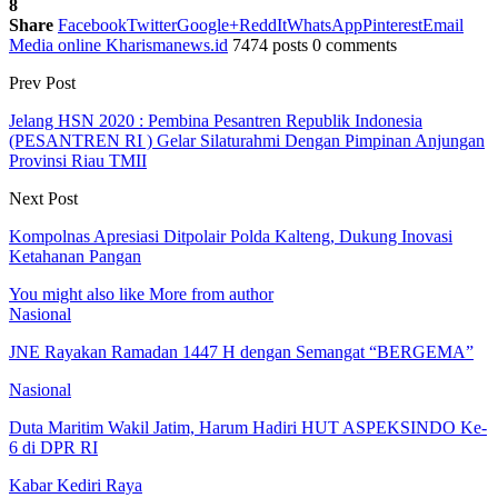
8
Share
Facebook
Twitter
Google+
ReddIt
WhatsApp
Pinterest
Email
Media online Kharismanews.id
7474 posts
0 comments
Prev Post
Jelang HSN 2020 : Pembina Pesantren Republik Indonesia
(PESANTREN RI ) Gelar Silaturahmi Dengan Pimpinan Anjungan
Provinsi Riau TMII
Next Post
Kompolnas Apresiasi Ditpolair Polda Kalteng, Dukung Inovasi
Ketahanan Pangan
You might also like
More from author
Nasional
JNE Rayakan Ramadan 1447 H dengan Semangat “BERGEMA”
Nasional
Duta Maritim Wakil Jatim, Harum Hadiri HUT ASPEKSINDO Ke-
6 di DPR RI
Kabar Kediri Raya