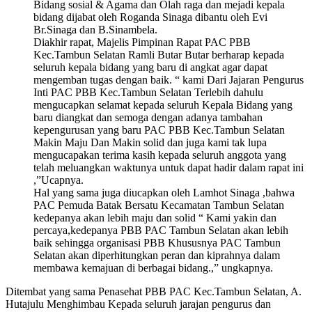
Bidang sosial & Agama dan Olah raga dan mejadi kepala
bidang dijabat oleh Roganda Sinaga dibantu oleh Evi
Br.Sinaga dan B.Sinambela.
Diakhir rapat, Majelis Pimpinan Rapat PAC PBB
Kec.Tambun Selatan Ramli Butar Butar berharap kepada
seluruh kepala bidang yang baru di angkat agar dapat
mengemban tugas dengan baik. “ kami Dari Jajaran Pengurus
Inti PAC PBB Kec.Tambun Selatan Terlebih dahulu
mengucapkan selamat kepada seluruh Kepala Bidang yang
baru diangkat dan semoga dengan adanya tambahan
kepengurusan yang baru PAC PBB Kec.Tambun Selatan
Makin Maju Dan Makin solid dan juga kami tak lupa
mengucapakan terima kasih kepada seluruh anggota yang
telah meluangkan waktunya untuk dapat hadir dalam rapat ini
,”Ucapnya.
Hal yang sama juga diucapkan oleh Lamhot Sinaga ,bahwa
PAC Pemuda Batak Bersatu Kecamatan Tambun Selatan
kedepanya akan lebih maju dan solid “ Kami yakin dan
percaya,kedepanya PBB PAC Tambun Selatan akan lebih
baik sehingga organisasi PBB Khususnya PAC Tambun
Selatan akan diperhitungkan peran dan kiprahnya dalam
membawa kemajuan di berbagai bidang.,” ungkapnya.
Ditembat yang sama Penasehat PBB PAC Kec.Tambun Selatan, A.
Hutajulu Menghimbau Kepada seluruh jarajan pengurus dan