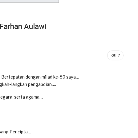
 Farhan Aulawi
7
0, Bertepatan dengan milad ke-50 saya…
ngkah-langkah pengabdian….
negara, serta agama…
sang Pencipta…