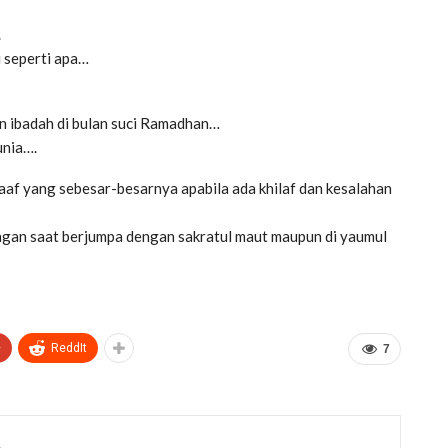
.
i seperti apa…
an ibadah di bulan suci Ramadhan…
unia….
f yang sebesar-besarnya apabila ada khilaf dan kesalahan
ringan saat berjumpa dengan sakratul maut maupun di yaumul
+
ReddIt
7