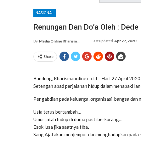
NASIONAL
Renungan Dan Do’a Oleh : Dede
Last updated
Apr 27, 2020
By
Media Online Kharismanews.id
Share
Bandung, Kharismaonline.co.id – Hari 27 April 202
Setengah abad perjalanan hidup dalam menapaki la
Pengabdian pada keluarga, organisasi, bangsa dan 
Usia terus bertambah…
Umur jatah hidup di dunia pasti berkurang…
Esok lusa jika saatnya tiba,
Sang Ajal akan menjemput dan menghadapkan pada 