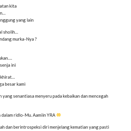
tan kita
in…
inggung yang lain
al sholih…
undang murka-Nya ?
kukan….
senja ini
akhirat…
ga besar kami
h yang senantiasa menyeru pada kebaikan dan mencegah
 dalam ridlo-Mu. Aamiin YRA
h dan berintrospeksi diri menjelang kematian yang pasti