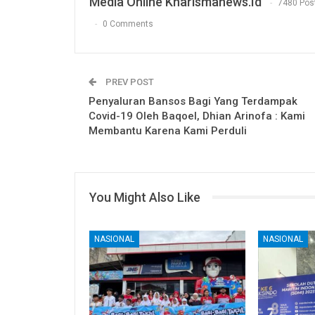
Media Online Kharismanews.id
7480 Pos
0 Comments
PREV POST
Penyaluran Bansos Bagi Yang Terdampak
Covid-19 Oleh Baqoel, Dhian Arinofa : Kami
Membantu Karena Kami Perduli
You Might Also Like
NASIONAL
NASIONAL