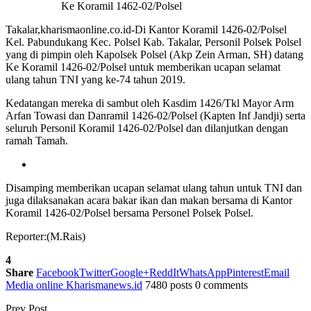
Ke Koramil 1462-02/Polsel
Takalar,kharismaonline.co.id-Di Kantor Koramil 1426-02/Polsel
Kel. Pabundukang Kec. Polsel Kab. Takalar, Personil Polsek Polsel
yang di pimpin oleh Kapolsek Polsel (Akp Zein Arman, SH) datang
Ke Koramil 1426-02/Polsel untuk memberikan ucapan selamat
ulang tahun TNI yang ke-74 tahun 2019.
Kedatangan mereka di sambut oleh Kasdim 1426/Tkl Mayor Arm
Arfan Towasi dan Danramil 1426-02/Polsel (Kapten Inf Jandji) serta
seluruh Personil Koramil 1426-02/Polsel dan dilanjutkan dengan
ramah Tamah.
Disamping memberikan ucapan selamat ulang tahun untuk TNI dan
juga dilaksanakan acara bakar ikan dan makan bersama di Kantor
Koramil 1426-02/Polsel bersama Personel Polsek Polsel.
Reporter:(M.Rais)
4
Share
Facebook
Twitter
Google+
ReddIt
WhatsApp
Pinterest
Email
Media online Kharismanews.id
7480 posts
0 comments
Prev Post