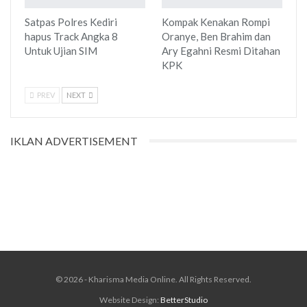
Satpas Polres Kediri
Kompak Kenakan Rompi
hapus Track Angka 8
Oranye, Ben Brahim dan
Untuk Ujian SIM
Ary Egahni Resmi Ditahan
KPK
PREV
NEXT
IKLAN ADVERTISEMENT
© 2026 - Kharisma Media Online. All Rights Reserved.
Website Design:
BetterStudio