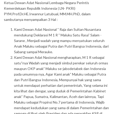
Ketua Dewan Adat Nasional Lembaga Negara Perintis
Kemerdekaan Republik Indonesia ( LN- PKRI)
PYM.Prof.Dr.HE.Irwannur Latubual, MM.MH.PhD, dalam
sambutanya menyampaikan 3 Hal :
Kami Dewan Adat Nasional ” Raja dan Sultan Nusantara
mendukung Deklarasi M 1 R ” Maluku Satu Rasa” Salam -
Sarane , Menjadi wadah yang mampu menyatukan seluruh
Anak Maluku sebagai Putra dan Putri Bangsa Indonesia, dari
Sabang sampai Merauke.
Kami Dewan Adat Nasional mengharapkan, M 1 R sebagai
satu”nya Wadah yang menjadi simbul perekar seluruh ormas
maupun OKP anak” Maluku se-jabodetabek dan Indonesia
pada umumnya nya, Agar Kami anak” Maluku sebagai Putra
dan Putri Bangsa Indonesia, Mempunyai hak yang sama
untuk mendapat perhatian dari pemerintah, Yang selama ini
kita lihat dan dengar, yang duduk di Pemerintahan Kabinet
anak” Papua, Sumatra, Kalimantan, Aceh dan lainnya, Tapi
Maluku sebagai Propinsi No.7 pertama di Indonesia, Wajib
mendapat kedudukan yang sama di dalam Pemerintahan dan
semoga di lihat oleh Presiden dan ada perwakilan KSP di