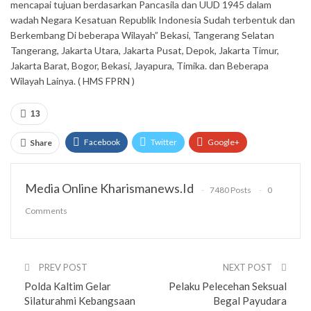
mencapai tujuan berdasarkan Pancasila dan UUD 1945 dalam
wadah Negara Kesatuan Republik Indonesia Sudah terbentuk dan
Berkembang Di beberapa Wilayah” Bekasi, Tangerang Selatan
Tangerang, Jakarta Utara, Jakarta Pusat, Depok, Jakarta Timur,
Jakarta Barat, Bogor, Bekasi, Jayapura, Timika. dan Beberapa
Wilayah Lainya. ( HMS FPRN )
13
Facebook
Twitter
Google+
Share
ReddIt
WhatsApp
Pinterest
Media Online Kharismanews.id
7480 Posts
0
Email
Comments
PREV POST
NEXT POST
Polda Kaltim Gelar
Pelaku Pelecehan Seksual
Silaturahmi Kebangsaan
Begal Payudara