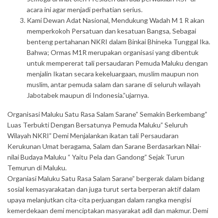
acara ini agar menjadi perhatian serius.
Kami Dewan Adat Nasional, Mendukung Wadah M 1 R akan
memperkokoh Persatuan dan kesatuan Bangsa, Sebagai
benteng pertahanan NKRI dalam Binkai Bhineka Tunggal Ika.
Bahwa; Ormas M1R merupakan organisasi yang dibentuk
untuk mempererat tali persaudaran Pemuda Maluku dengan
menjalin Ikatan secara kekeluargaan, muslim maupun non
muslim, antar pemuda salam dan sarane di seluruh wilayah
Jabotabek maupun di Indonesia.”ujarnya.
Organisasi Maluku Satu Rasa Salam Sarane” Semakin Berkembang”
Luas Terbukti Dengan Bersatunya Pemuda Maluku” Seluruh
Wilayah NKRI” Demi Menjalankan ikatan tali Persaudaran
Kerukunan Umat beragama, Salam dan Sarane Berdasarkan Nilai-
nilai Budaya Maluku “ Yaitu Pela dan Gandong” Sejak Turun
Temurun di Maluku.
Organiasi Maluku Satu Rasa Salam Sarane” bergerak dalam bidang
sosial kemasyarakatan dan juga turut serta berperan aktif dalam
upaya melanjutkan cita-cita perjuangan dalam rangka mengisi
kemerdekaan demi menciptakan masyarakat adil dan makmur. Demi