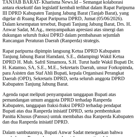
TANJAB BARAT- Kharisma News.Id – Semangat kolaborasi
antara eksekutif dan legislatif kembali terlihat dalam Rapat Paripurna
III DPRD Kabupaten Tanjung Jabung Barat (Tanjab Barat), yang
digelar di Ruang Rapat Paripurna DPRD, Jumat (05/06/2026).
Dalam kesempatan tersebut, Bupati Tanjung Jabung Barat, Drs. H.
Anwar Sadat, M.Ag., menyampaikan apresiasi atas sinergi dan
dukungan seluruh fraksi DPRD dalam pembahasan sejumlah
Rancangan Peraturan Daerah (Ranperda) strategis.
Rapat paripurna dipimpin langsung Ketua DPRD Kabupaten
Tanjung Jabung Barat Hamdani, S.E., didampingi Wakil Ketua
DPRD H. Muh. Safril Simamora, S.H. Turut hadir Wakil Bupati Dr.
H. Katamso, SA, S.E., M.E., Sekretaris Daerah, unsur Forkopimda,
para Asisten dan Staf Ahli Bupati, kepala Organisasi Perangkat
Daerah (OPD), Sekretaris DPRD, serta seluruh anggota DPRD
Kabupaten Tanjung Jabung Barat.
Agenda rapat meliputi penyampaian tanggapan Bupati atas
pemandangan umum anggota DPRD terhadap Ranperda
Kabupaten, tanggapan fraksi-fraksi DPRD terhadap pendapat
Bupati atas dua Ranperda inisiatif DPRD, serta pembentukan
Panitia Khusus (Pansus) untuk membahas dua Ranperda Kabupaten
dan dua Ranperda inisiatif DPRD.
Dalam sambutannya, Bupati Anwar Sadat menegaskan bahwa