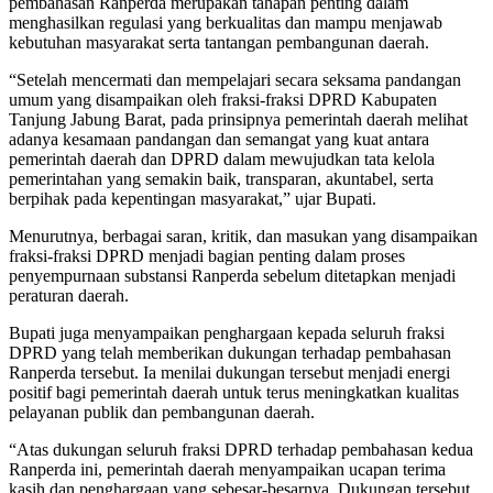
pembahasan Ranperda merupakan tahapan penting dalam
menghasilkan regulasi yang berkualitas dan mampu menjawab
kebutuhan masyarakat serta tantangan pembangunan daerah.
“Setelah mencermati dan mempelajari secara seksama pandangan
umum yang disampaikan oleh fraksi-fraksi DPRD Kabupaten
Tanjung Jabung Barat, pada prinsipnya pemerintah daerah melihat
adanya kesamaan pandangan dan semangat yang kuat antara
pemerintah daerah dan DPRD dalam mewujudkan tata kelola
pemerintahan yang semakin baik, transparan, akuntabel, serta
berpihak pada kepentingan masyarakat,” ujar Bupati.
Menurutnya, berbagai saran, kritik, dan masukan yang disampaikan
fraksi-fraksi DPRD menjadi bagian penting dalam proses
penyempurnaan substansi Ranperda sebelum ditetapkan menjadi
peraturan daerah.
Bupati juga menyampaikan penghargaan kepada seluruh fraksi
DPRD yang telah memberikan dukungan terhadap pembahasan
Ranperda tersebut. Ia menilai dukungan tersebut menjadi energi
positif bagi pemerintah daerah untuk terus meningkatkan kualitas
pelayanan publik dan pembangunan daerah.
“Atas dukungan seluruh fraksi DPRD terhadap pembahasan kedua
Ranperda ini, pemerintah daerah menyampaikan ucapan terima
kasih dan penghargaan yang sebesar-besarnya. Dukungan tersebut