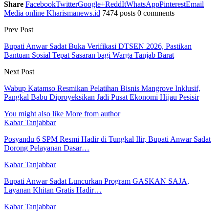
Share
Facebook
Twitter
Google+
ReddIt
WhatsApp
Pinterest
Email
Media online Kharismanews.id
7474 posts
0 comments
Prev Post
Bupati Anwar Sadat Buka Verifikasi DTSEN 2026, Pastikan
Bantuan Sosial Tepat Sasaran bagi Warga Tanjab Barat
Next Post
Wabup Katamso Resmikan Pelatihan Bisnis Mangrove Inklusif,
Pangkal Babu Diproyeksikan Jadi Pusat Ekonomi Hijau Pesisir
You might also like
More from author
Kabar Tanjabbar
Posyandu 6 SPM Resmi Hadir di Tungkal Ilir, Bupati Anwar Sadat
Dorong Pelayanan Dasar…
Kabar Tanjabbar
Bupati Anwar Sadat Luncurkan Program GASKAN SAJA,
Layanan Khitan Gratis Hadir…
Kabar Tanjabbar