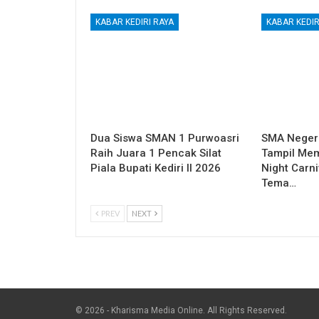
KABAR KEDIRI RAYA
KABAR KEDIR
Dua Siswa SMAN 1 Purwoasri
SMA Negeri
Raih Juara 1 Pencak Silat
Tampil Me
Piala Bupati Kediri II 2026
Night Carni
Tema…
PREV
NEXT
© 2026 - Kharisma Media Online. All Rights Reserved.