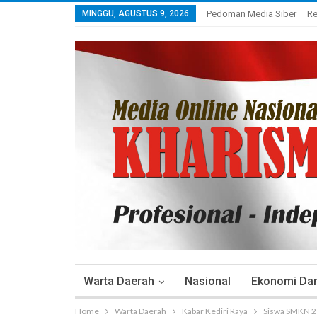
MINGGU, AGUSTUS 9, 2026
Pedoman Media Siber
Re
Warta Daerah
Nasional
Ekonomi Dan 
Home
Warta Daerah
Kabar Kediri Raya
Siswa SMKN 2 