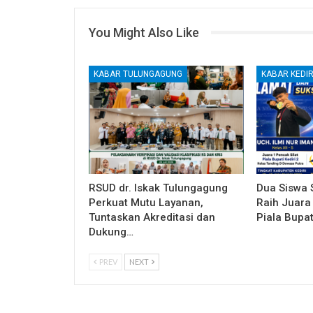
You Might Also Like
KABAR TULUNGAGUNG
KABAR KEDIR
RSUD dr. Iskak Tulungagung
Dua Siswa 
Perkuat Mutu Layanan,
Raih Juara 
Tuntaskan Akreditasi dan
Piala Bupati
Dukung…
PREV
NEXT