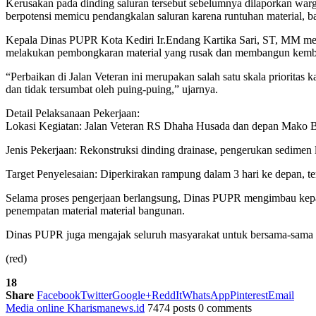
Kerusakan pada dinding saluran tersebut sebelumnya dilaporkan warg
berpotensi memicu pendangkalan saluran karena runtuhan material, ba
Kepala Dinas PUPR Kota Kediri Ir.Endang Kartika Sari, ST, MM mel
melakukan pembongkaran material yang rusak dan membangun kembali 
“Perbaikan di Jalan Veteran ini merupakan salah satu skala priorita
dan tidak tersumbat oleh puing-puing,” ujarnya.
Detail Pelaksanaan Pekerjaan:
Lokasi Kegiatan: Jalan Veteran RS Dhaha Husada dan depan Mako 
Jenis Pekerjaan: Rekonstruksi dinding drainase, pengerukan sedimen l
Target Penyelesaian: Diperkirakan rampung dalam 3 hari ke depan, te
Selama proses pengerjaan berlangsung, Dinas PUPR mengimbau kepada 
penempatan material material bangunan.
Dinas PUPR juga mengajak seluruh masyarakat untuk bersama-sama me
(red)
18
Share
Facebook
Twitter
Google+
ReddIt
WhatsApp
Pinterest
Email
Media online Kharismanews.id
7474 posts
0 comments