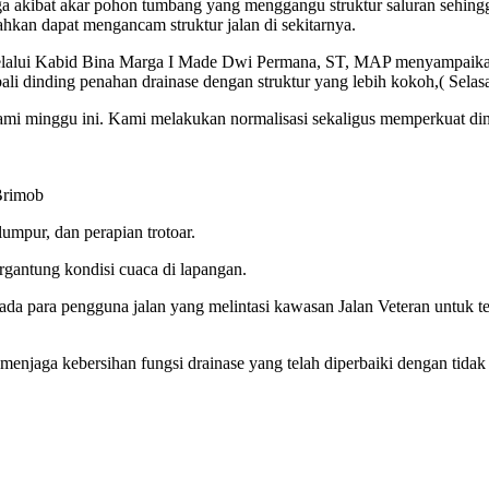
a akibat akar pohon tumbang yang menggangu struktur saluran sehingg
hkan dapat mengancam struktur jalan di sekitarnya.
alui Kabid Bina Marga I Made Dwi Permana, ST, MAP menyampaikan ba
dinding penahan drainase dengan struktur yang lebih kokoh,( Selasa
s kami minggu ini. Kami melakukan normalisasi sekaligus memperkuat di
Brimob
umpur, dan perapian trotoar.
rgantung kondisi cuaca di lapangan.
para pengguna jalan yang melintasi kawasan Jalan Veteran untuk tetap 
njaga kebersihan fungsi drainase yang telah diperbaiki dengan tida