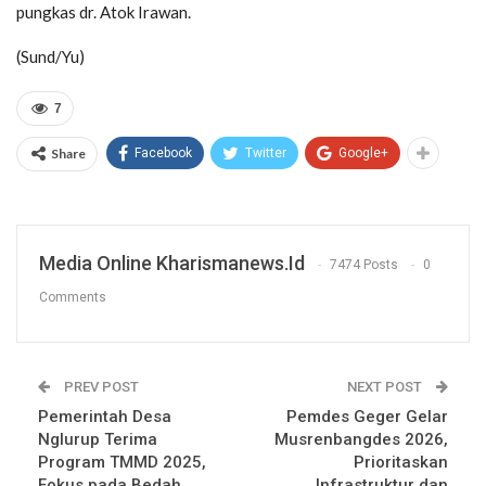
pungkas dr. Atok Irawan.
(Sund/Yu)
7
Share
Facebook
Twitter
Google+
Media Online Kharismanews.id
7474 Posts
0
Comments
PREV POST
NEXT POST
Pemerintah Desa
Pemdes Geger Gelar
Nglurup Terima
Musrenbangdes 2026,
Program TMMD 2025,
Prioritaskan
Fokus pada Bedah
Infrastruktur dan