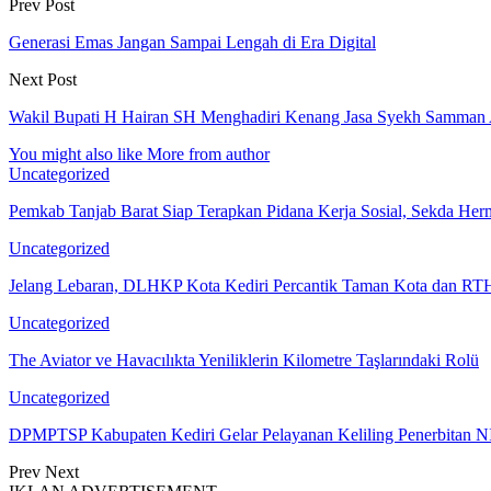
Prev Post
Generasi Emas Jangan Sampai Lengah di Era Digital
Next Post
Wakil Bupati H Hairan SH Menghadiri Kenang Jasa Syekh Samman
You might also like
More from author
Uncategorized
Pemkab Tanjab Barat Siap Terapkan Pidana Kerja Sosial, Sekda H
Uncategorized
Jelang Lebaran, DLHKP Kota Kediri Percantik Taman Kota dan 
Uncategorized
The Aviator ve Havacılıkta Yeniliklerin Kilometre Taşlarındaki Rolü
Uncategorized
DPMPTSP Kabupaten Kediri Gelar Pelayanan Keliling Penerbit
Prev
Next