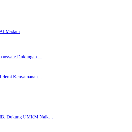
 Al-Madani
ermansyah: Dukungan…
RTH demi Kenyamanan…
an NIB, Dukung UMKM Naik…