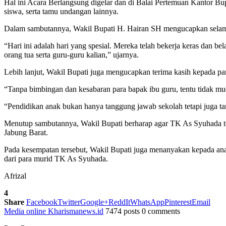
Hal ini Acara Berlangsung digelar dan di Balai Pertemuan Kantor Bu
siswa, serta tamu undangan lainnya.
Dalam sambutannya, Wakil Bupati H. Hairan SH mengucapkan selama
“Hari ini adalah hari yang spesial. Mereka telah bekerja keras dan bel
orang tua serta guru-guru kalian,” ujarnya.
Lebih lanjut, Wakil Bupati juga mengucapkan terima kasih kepada par
“Tanpa bimbingan dan kesabaran para bapak ibu guru, tentu tidak m
“Pendidikan anak bukan hanya tanggung jawab sekolah tetapi juga ta
Menutup sambutannya, Wakil Bupati berharap agar TK As Syuhada te
Jabung Barat.
Pada kesempatan tersebut, Wakil Bupati juga menanyakan kepada anak
dari para murid TK As Syuhada.
Afrizal
4
Share
Facebook
Twitter
Google+
ReddIt
WhatsApp
Pinterest
Email
Media online Kharismanews.id
7474 posts
0 comments