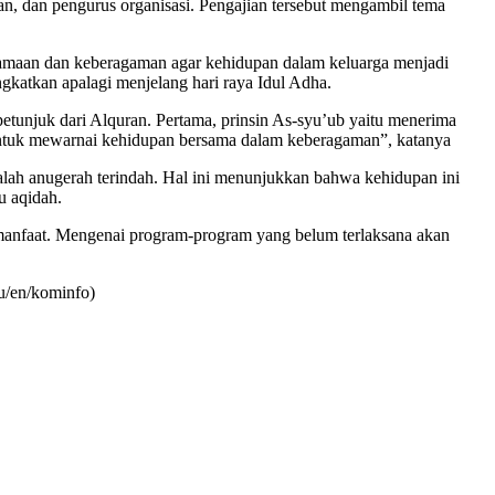
n, dan pengurus organisasi. Pengajian tersebut mengambil tema
amaan dan keberagaman agar kehidupan dalam keluarga menjadi
ngkatkan apalagi menjelang hari raya Idul Adha.
tunjuk dari Alquran. Pertama, prinsin As-syu’ub yaitu menerima
untuk mewarnai kehidupan bersama dalam keberagaman”, katanya
alah anugerah terindah. Hal ini menunjukkan bahwa kehidupan ini
u aqidah.
 manfaat. Mengenai program-program yang belum terlaksana akan
u/en/kominfo)