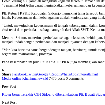
Lebih kurang 400 jama’ah mengikuti kegiatan tersebut. Jamaah ini d
“Semangat Idul Adha dapat meningkatkan kebersamaan dan keberag
Plt. Ketua TP.PKK Kabupaten Sidoarjo memaknai tema tersebut, b
indah. Kebersamaan dan keberagaman adalah keniscayaan yang tidak bi
“Untuk mewujudkan kebersamaan di tengah keberagaman dalam konteks
eksistensi dam perbedaan sebagai anugrah dari Allah SWT. Kedua m
Menurut Sriatun, menerima perbedaan sebagai eksistensi kehidupan, 
menjadi indah dengan perbedaan dan menjadi nyaman dengan kebersam
“Mari kita bersama sama bergandengan tangan, bersinergi untuk men
segera kita realisasikan”, pintanya.
Pada kesempatan ini pula Plt. Ketua TP. PKK juga membagikan sant
6
Share
Facebook
Twitter
Google+
ReddIt
WhatsApp
Pinterest
Email
Media online Kharismanews.id
7476 posts
0 comments
Prev Post
Kloter besar Terakhir CJH Sidoarjo diberangkatkan Plt. Bupati Sidoa
Next Post