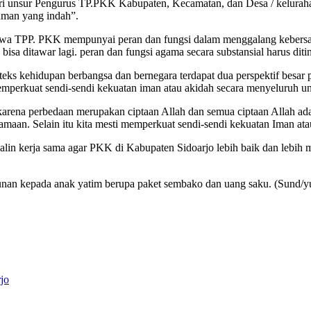
ari unsur Pengurus TP.PKK Kabupaten, Kecamatan, dan Desa / keluraha
aman yang indah”.
ahwa TPP. PKK mempunyai peran dan fungsi dalam menggalang kebers
sa ditawar lagi. peran dan fungsi agama secara substansial harus diti
 kehidupan berbangsa dan bernegara terdapat dua perspektif besar pe
emperkuat sendi-sendi kekuatan iman atau akidah secara menyeluruh 
karena perbedaan merupakan ciptaan Allah dan semua ciptaan Allah ad
aan. Selain itu kita mesti memperkuat sendi-sendi kekuatan Iman ata
jalin kerja sama agar PKK di Kabupaten Sidoarjo lebih baik dan lebih
unan kepada anak yatim berupa paket sembako dan uang saku. (Sund/y
rjo