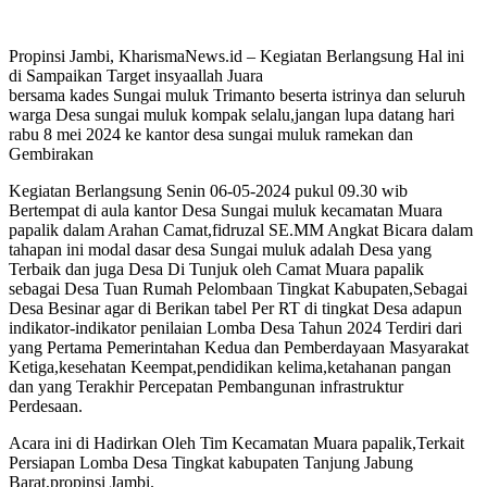
Propinsi Jambi, KharismaNews.id – Kegiatan Berlangsung Hal ini
di Sampaikan Target insyaallah Juara
bersama kades Sungai muluk Trimanto beserta istrinya dan seluruh
warga Desa sungai muluk kompak selalu,jangan lupa datang hari
rabu 8 mei 2024 ke kantor desa sungai muluk ramekan dan
Gembirakan
Kegiatan Berlangsung Senin 06-05-2024 pukul 09.30 wib
Bertempat di aula kantor Desa Sungai muluk kecamatan Muara
papalik dalam Arahan Camat,fidruzal SE.MM Angkat Bicara dalam
tahapan ini modal dasar desa Sungai muluk adalah Desa yang
Terbaik dan juga Desa Di Tunjuk oleh Camat Muara papalik
sebagai Desa Tuan Rumah Pelombaan Tingkat Kabupaten,Sebagai
Desa Besinar agar di Berikan tabel Per RT di tingkat Desa adapun
indikator-indikator penilaian Lomba Desa Tahun 2024 Terdiri dari
yang Pertama Pemerintahan Kedua dan Pemberdayaan Masyarakat
Ketiga,kesehatan Keempat,pendidikan kelima,ketahanan pangan
dan yang Terakhir Percepatan Pembangunan infrastruktur
Perdesaan.
Acara ini di Hadirkan Oleh Tim Kecamatan Muara papalik,Terkait
Persiapan Lomba Desa Tingkat kabupaten Tanjung Jabung
Barat,propinsi Jambi.