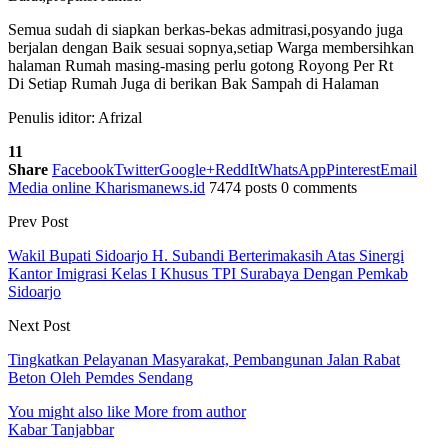
Semua sudah di siapkan berkas-bekas admitrasi,posyando juga
berjalan dengan Baik sesuai sopnya,setiap Warga membersihkan
halaman Rumah masing-masing perlu gotong Royong Per Rt
Di Setiap Rumah Juga di berikan Bak Sampah di Halaman
Penulis iditor: Afrizal
11
Share
Facebook
Twitter
Google+
ReddIt
WhatsApp
Pinterest
Email
Media online Kharismanews.id
7474 posts
0 comments
Prev Post
Wakil Bupati Sidoarjo H. Subandi Berterimakasih Atas Sinergi
Kantor Imigrasi Kelas I Khusus TPI Surabaya Dengan Pemkab
Sidoarjo
Next Post
Tingkatkan Pelayanan Masyarakat, Pembangunan Jalan Rabat
Beton Oleh Pemdes Sendang
You might also like
More from author
Kabar Tanjabbar