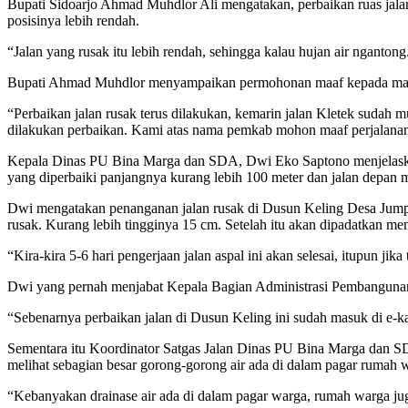
Bupati Sidoarjo Ahmad Muhdlor Ali mengatakan, perbaikan ruas jalan
posisinya lebih rendah.
“Jalan yang rusak itu lebih rendah, sehingga kalau hujan air nganton
Bupati Ahmad Muhdlor menyampaikan permohonan maaf kepada masyar
“Perbaikan jalan rusak terus dilakukan, kemarin jalan Kletek sudah m
dilakukan perbaikan. Kami atas nama pemkab mohon maaf perjalanan 
Kepala Dinas PU Bina Marga dan SDA, Dwi Eko Saptono menjelaskan,
yang diperbaiki panjangnya kurang lebih 100 meter dan jalan depan ma
Dwi mengatakan penanganan jalan rusak di Dusun Keling Desa Jumputre
rusak. Kurang lebih tingginya 15 cm. Setelah itu akan dipadatkan me
“Kira-kira 5-6 hari pengerjaan jalan aspal ini akan selesai, itupun j
Dwi yang pernah menjabat Kepala Bagian Administrasi Pembangunan 
“Sebenarnya perbaikan jalan di Dusun Keling ini sudah masuk di e-k
Sementara itu Koordinator Satgas Jalan Dinas PU Bina Marga dan SDA
melihat sebagian besar gorong-gorong air ada di dalam pagar rumah wa
“Kebanyakan drainase air ada di dalam pagar warga, rumah warga juga l