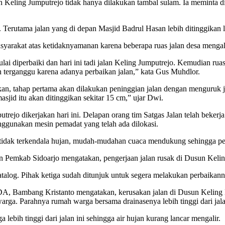
 Keling Jumputrejo tidak hanya dilakukan tambal sulam. Ia meminta di
g. Terutama jalan yang di depan Masjid Badrul Hasan lebih ditinggikan 
akat atas ketidaknyamanan karena beberapa ruas jalan desa mengal
ulai diperbaiki dan hari ini tadi jalan Keling Jumputrejo. Kemudian rua
terganggu karena adanya perbaikan jalan,” kata Gus Muhdlor.
 tahap pertama akan dilakukan peninggian jalan dengan menguruk jal
sjid itu akan ditinggikan sekitar 15 cm,” ujar Dwi.
jo dikerjakan hari ini. Delapan orang tim Satgas Jalan telah bekerja. 
nggunakan mesin pemadat yang telah ada dilokasi.
ika tidak terkendala hujan, mudah-mudahan cuaca mendukung sehingga peng
Pemkab Sidoarjo mengatakan, pengerjaan jalan rusak di Dusun Keling
atalog. Pihak ketiga sudah ditunjuk untuk segera melakukan perbaikan
, Bambang Kristanto mengatakan, kerusakan jalan di Dusun Keling Des
rga. Parahnya rumah warga bersama drainasenya lebih tinggi dari jalan 
ebih tinggi dari jalan ini sehingga air hujan kurang lancar mengalir.