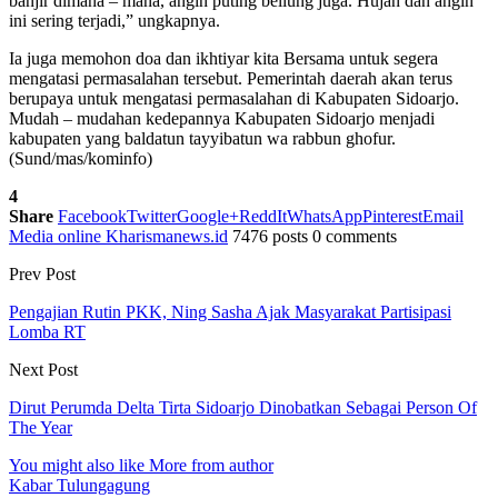
banjir dimana – mana, angin puting beliung juga. Hujan dan angin
ini sering terjadi,” ungkapnya.
Ia juga memohon doa dan ikhtiyar kita Bersama untuk segera
mengatasi permasalahan tersebut. Pemerintah daerah akan terus
berupaya untuk mengatasi permasalahan di Kabupaten Sidoarjo.
Mudah – mudahan kedepannya Kabupaten Sidoarjo menjadi
kabupaten yang baldatun tayyibatun wa rabbun ghofur.
(Sund/mas/kominfo)
4
Share
Facebook
Twitter
Google+
ReddIt
WhatsApp
Pinterest
Email
Media online Kharismanews.id
7476 posts
0 comments
Prev Post
Pengajian Rutin PKK, Ning Sasha Ajak Masyarakat Partisipasi
Lomba RT
Next Post
Dirut Perumda Delta Tirta Sidoarjo Dinobatkan Sebagai Person Of
The Year
You might also like
More from author
Kabar Tulungagung