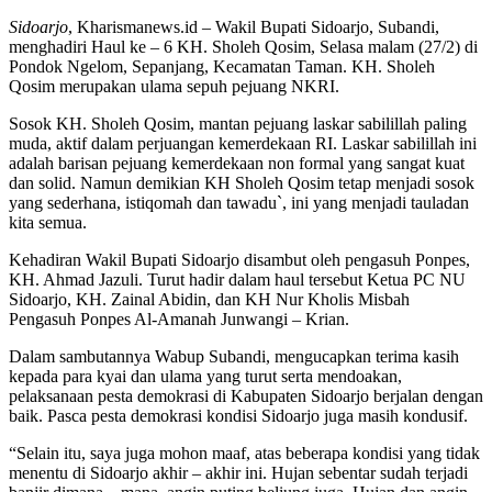
Sidoarjo
, Kharismanews.id – Wakil Bupati Sidoarjo, Subandi,
menghadiri Haul ke – 6 KH. Sholeh Qosim, Selasa malam (27/2) di
Pondok Ngelom, Sepanjang, Kecamatan Taman. KH. Sholeh
Qosim merupakan ulama sepuh pejuang NKRI.
Sosok KH. Sholeh Qosim, mantan pejuang laskar sabilillah paling
muda, aktif dalam perjuangan kemerdekaan RI. Laskar sabilillah ini
adalah barisan pejuang kemerdekaan non formal yang sangat kuat
dan solid. Namun demikian KH Sholeh Qosim tetap menjadi sosok
yang sederhana, istiqomah dan tawadu`, ini yang menjadi tauladan
kita semua.
Kehadiran Wakil Bupati Sidoarjo disambut oleh pengasuh Ponpes,
KH. Ahmad Jazuli. Turut hadir dalam haul tersebut Ketua PC NU
Sidoarjo, KH. Zainal Abidin, dan KH Nur Kholis Misbah
Pengasuh Ponpes Al-Amanah Junwangi – Krian.
Dalam sambutannya Wabup Subandi, mengucapkan terima kasih
kepada para kyai dan ulama yang turut serta mendoakan,
pelaksanaan pesta demokrasi di Kabupaten Sidoarjo berjalan dengan
baik. Pasca pesta demokrasi kondisi Sidoarjo juga masih kondusif.
“Selain itu, saya juga mohon maaf, atas beberapa kondisi yang tidak
menentu di Sidoarjo akhir – akhir ini. Hujan sebentar sudah terjadi