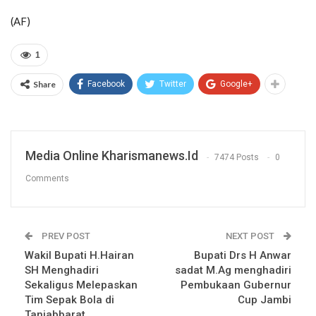
(AF)
1
Share
Facebook
Twitter
Google+
Media Online Kharismanews.id
7474 Posts
0
Comments
PREV POST
NEXT POST
Wakil Bupati H.Hairan
Bupati Drs H Anwar
SH Menghadiri
sadat M.Ag menghadiri
Sekaligus Melepaskan
Pembukaan Gubernur
Tim Sepak Bola di
Cup Jambi
Tanjabbarat