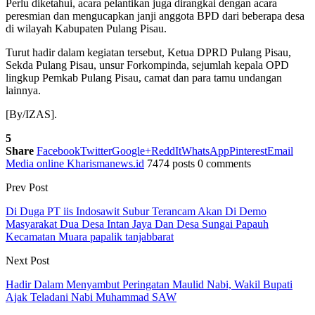
Perlu diketahui, acara pelantikan juga dirangkai dengan acara
peresmian dan mengucapkan janji anggota BPD dari beberapa desa
di wilayah Kabupaten Pulang Pisau.
Turut hadir dalam kegiatan tersebut, Ketua DPRD Pulang Pisau,
Sekda Pulang Pisau, unsur Forkompinda, sejumlah kepala OPD
lingkup Pemkab Pulang Pisau, camat dan para tamu undangan
lainnya.
[By/IZAS].
5
Share
Facebook
Twitter
Google+
ReddIt
WhatsApp
Pinterest
Email
Media online Kharismanews.id
7474 posts
0 comments
Prev Post
Di Duga PT iis Indosawit Subur Terancam Akan Di Demo
Masyarakat Dua Desa Intan Jaya Dan Desa Sungai Papauh
Kecamatan Muara papalik tanjabbarat
Next Post
Hadir Dalam Menyambut Peringatan Maulid Nabi, Wakil Bupati
Ajak Teladani Nabi Muhammad SAW