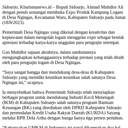
Sidoarjo
, Kharismanews.id – Bupati Sidoarjo, Ahmad Muhdlor Ali
dengan penuh semangat membuka Expo Produk Kampung Logam
di Desa Ngingas, Kecamatan Waru, Kabupaten Sidoarjo pada Jumat
(18/8/2023).
Pemerintah Desa Ngingas yang dikenal dengan kreativitas dan
kepiawaian dalam mengolah logam menggelar expo sebagai bentuk
apresiasi terhadap karya-karya unggulan para pengrajin setempat.
Gus Muhdlor sapaan akrabnya, dalam sambutannya
mengungkapkan kebanggaannya terhadap prestasi yang telah diraih
oleh para pengrajin logam di Desa Ngingas.
“Saya sangat bangga dan mendukung desa-desa di Kabupaten
Sidoarjo yang memiliki keunikan-keunikan salah satunya Desa
Ngingas ini,” ucapnya.
Ia menyebutkan bahwa Pemerintah Sidoarjo telah menyiapkan
berbagai program untuk mendukung Industri Kecil Menengah
(IKM) di Kabupaten Sidoarjo salah satunya program Bantuan
Keuangan (BK) yang disediakan oleh DPRD Kabupaten Sidoarjo
dan permodalan Kredit Usaha Rakyat Daerah (KURDA) Sayang
melalui BPR Dela Artha dengan bunga hanya tiga persen pertahun.
“Kebanyakan UMKM di Indonesia ini gagal dikarenakan dua hal,