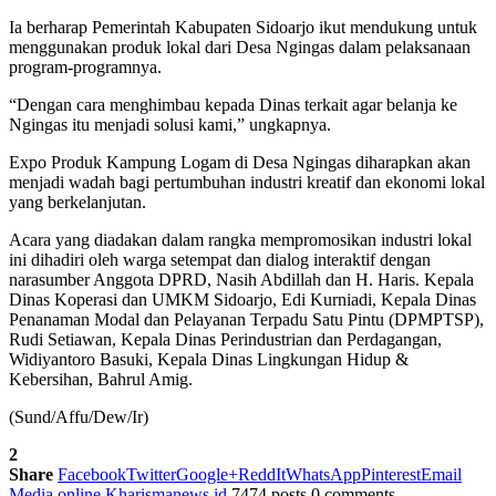
Ia berharap Pemerintah Kabupaten Sidoarjo ikut mendukung untuk
menggunakan produk lokal dari Desa Ngingas dalam pelaksanaan
program-programnya.
“Dengan cara menghimbau kepada Dinas terkait agar belanja ke
Ngingas itu menjadi solusi kami,” ungkapnya.
Expo Produk Kampung Logam di Desa Ngingas diharapkan akan
menjadi wadah bagi pertumbuhan industri kreatif dan ekonomi lokal
yang berkelanjutan.
Acara yang diadakan dalam rangka mempromosikan industri lokal
ini dihadiri oleh warga setempat dan dialog interaktif dengan
narasumber Anggota DPRD, Nasih Abdillah dan H. Haris. Kepala
Dinas Koperasi dan UMKM Sidoarjo, Edi Kurniadi, Kepala Dinas
Penanaman Modal dan Pelayanan Terpadu Satu Pintu (DPMPTSP),
Rudi Setiawan, Kepala Dinas Perindustrian dan Perdagangan,
Widiyantoro Basuki, Kepala Dinas Lingkungan Hidup &
Kebersihan, Bahrul Amig.
(Sund/Affu/Dew/Ir)
2
Share
Facebook
Twitter
Google+
ReddIt
WhatsApp
Pinterest
Email
Media online Kharismanews.id
7474 posts
0 comments