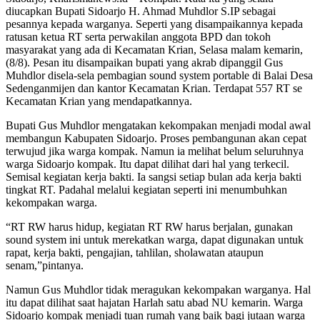
diucapkan Bupati Sidoarjo H. Ahmad Muhdlor S.IP sebagai
pesannya kepada warganya. Seperti yang disampaikannya kepada
ratusan ketua RT serta perwakilan anggota BPD dan tokoh
masyarakat yang ada di Kecamatan Krian, Selasa malam kemarin,
(8/8). Pesan itu disampaikan bupati yang akrab dipanggil Gus
Muhdlor disela-sela pembagian sound system portable di Balai Desa
Sedenganmijen dan kantor Kecamatan Krian. Terdapat 557 RT se
Kecamatan Krian yang mendapatkannya.
Bupati Gus Muhdlor mengatakan kekompakan menjadi modal awal
membangun Kabupaten Sidoarjo. Proses pembangunan akan cepat
terwujud jika warga kompak. Namun ia melihat belum seluruhnya
warga Sidoarjo kompak. Itu dapat dilihat dari hal yang terkecil.
Semisal kegiatan kerja bakti. Ia sangsi setiap bulan ada kerja bakti
tingkat RT. Padahal melalui kegiatan seperti ini menumbuhkan
kekompakan warga.
“RT RW harus hidup, kegiatan RT RW harus berjalan, gunakan
sound system ini untuk merekatkan warga, dapat digunakan untuk
rapat, kerja bakti, pengajian, tahlilan, sholawatan ataupun
senam,”pintanya.
Namun Gus Muhdlor tidak meragukan kekompakan warganya. Hal
itu dapat dilihat saat hajatan Harlah satu abad NU kemarin. Warga
Sidoarjo kompak menjadi tuan rumah yang baik bagi jutaan warga