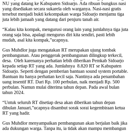
NU yang datang ke Kabupaten Sidoarjo. Ada ribuan bungkus nasi
yang disediakan secara sukarela oleh warganya. Nasi-nasi gratis
tersebut menjadi bukti kekompakan warga Sidoarjo menjamu tiga
juta lebih jamaah yang datang dari penjuru tanah air.
“Kalau kita kompak, mengurusi orang lain yang jumlahnya tiga juta
orang saja bisa, apalagi mengurus diri kita sendiri, pasti lebih
mudah, asal kita kompak,”ucapnya.
Gus Muhdlor juga mengatakan RT merupakan ujung tombak
pembangunan. Atau penggerak pembangunan dilingkup terkecil,
desa. Oleh karenanya perhatian lebih diberikan Pemkab Sidoarjo
kepada setiap RT yang ada. Jumlahnya 8.820 RT se Kabupaten
Sidoarjo. Seperti dengan pemberian bantuan sound system portable.
Bantuan itu hanya perhatian kecil saja. Nantinya ada penambahan
uang insentif RT. Dari Rp. 100 perbulan, naik menjadi Rp. 500
perbulan. Namun mulai diterima tahun depan. Pada awal bulan
tahun 2024.
“Untuk seluruh RT disetiap desa akan diberikan tahun depan
dibulan Januari,”ucapnya disambut sorak sorai kegembiraan ketua
RT yang hadir.
Gus Muhdlor menyampaikan pembangunan akan berjalan baik jika
ada dukungan warga. Tanpa itu, ia tidak akan mampu membangun