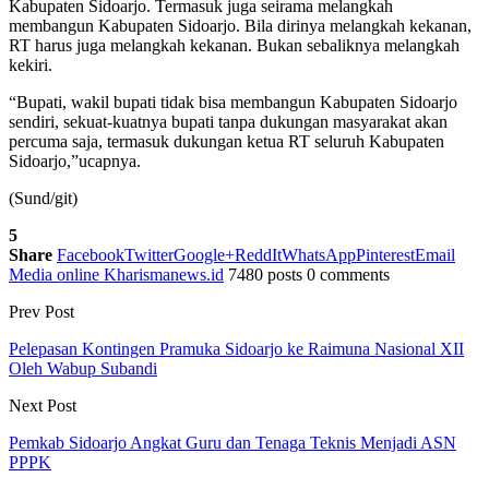
Kabupaten Sidoarjo. Termasuk juga seirama melangkah
membangun Kabupaten Sidoarjo. Bila dirinya melangkah kekanan,
RT harus juga melangkah kekanan. Bukan sebaliknya melangkah
kekiri.
“Bupati, wakil bupati tidak bisa membangun Kabupaten Sidoarjo
sendiri, sekuat-kuatnya bupati tanpa dukungan masyarakat akan
percuma saja, termasuk dukungan ketua RT seluruh Kabupaten
Sidoarjo,”ucapnya.
(Sund/git)
5
Share
Facebook
Twitter
Google+
ReddIt
WhatsApp
Pinterest
Email
Media online Kharismanews.id
7480 posts
0 comments
Prev Post
Pelepasan Kontingen Pramuka Sidoarjo ke Raimuna Nasional XII
Oleh Wabup Subandi
Next Post
Pemkab Sidoarjo Angkat Guru dan Tenaga Teknis Menjadi ASN
PPPK