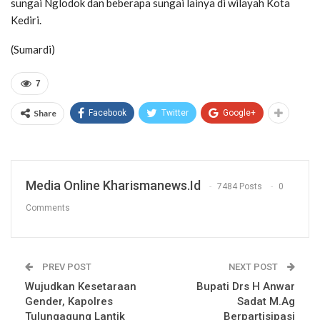
sungai Nglodok dan beberapa sungai lainya di wilayah Kota
Kediri.
(Sumardi)
7
Share
Facebook
Twitter
Google+
Media Online Kharismanews.id
7484 Posts
0
Comments
PREV POST
NEXT POST
Wujudkan Kesetaraan
Bupati Drs H Anwar
Gender, Kapolres
Sadat M.Ag
Tulungagung Lantik
Berpartisipasi