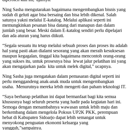
Ning Sasha mengutarakan bagaimana mengembangkan bisnis yang
sudah di geluti agar bisa bersaing dan bisa lebih dikenal. Salah
satunya yakni melalui E-katalog. Melalui aplikasi seperti ini
memungkinkan pesanan bisa datang dari manapun dan dalam
jumlah yang besar. Meski dalam E-katalog sendiri perlu dipelajari
dan ada aturan yang harus diikuti.
“Segala sesuatu itu tetap melalui sebuah proses dan proses itu adalah
hal yang pasti akan dialami sesorang yang akan meraih kesuksesan
maupun kegagalan, tinggal kita bagaimana mencontoh orang-orang
yang sukses itu, untuk prosesnya bisa lewat jalur pelatihan ini yang
akan mengajarkan pada kita untuk melek digital,” ucapnya.
Ning Sasha juga mengatakan dalam pemasaran digital seperti ini
perlu menggandeng anak-anak muda untuk mengembangkan
usaha. Menurutnya mereka lebih mengerti dan paham teknologi IT.
“Saya berharap pelatihan ini dapat bermanfaat bagi kita semua
khususnya bagi seluruh peserta yang hadir pada kegiatan hari ini.
Semoga dengan menambahnya wawasan untuk lebih maju dan
berkembang dalam mengelola Poksus UP2K PKK, perempuan
hebat di Kabupaten Sidoarjo dapat lebih semangat untuk
menyokong penguatan ekonomi keluarga yang
yangguh,”sampainya.