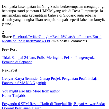
Dan pada kesempatan ini Ning Sasha berkesempatan mengunjungi
beberapa stand pameran UMKM yang ada di Desa Jumputrejo. Ia
menemukan satu kebanggaan bahwa di Sidoarjo juga sebagai
daerah yang menghasilkan rempah-rempah seperti Jahe dan kunyit.
(Sund)
2
Share
Facebook
Twitter
Google+
ReddIt
WhatsApp
Pinterest
Email
Media online Kharismanews.id
7474 posts
0 comments
Prev Post
Tidak Sampai 24 Jam, Polisi Meringkus Pelaku Pengeroyokan
Pemuda di Sepande
Next Post
Gebyar Karya Semester Genap Projek Penguatan Profil Pelajar
Pancasila SMAN 3 Nganjuk
You might also like
More from author
Kabar Tanjabbar
Posyandu 6 SPM Resmi Hadir di Tungkal Ilir, Bupati Anwar Sadat
Dorong Pelayanan Dasar…