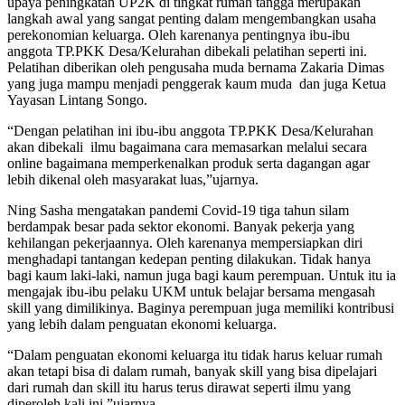
upaya peningkatan UP2K di tingkat rumah tangga merupakan
langkah awal yang sangat penting dalam mengembangkan usaha
perekonomian keluarga. Oleh karenanya pentingnya ibu-ibu
anggota TP.PKK Desa/Kelurahan dibekali pelatihan seperti ini.
Pelatihan diberikan oleh pengusaha muda bernama Zakaria Dimas
yang juga mampu menjadi penggerak kaum muda dan juga Ketua
Yayasan Lintang Songo.
“Dengan pelatihan ini ibu-ibu anggota TP.PKK Desa/Kelurahan
akan dibekali ilmu bagaimana cara memasarkan melalui secara
online bagaimana memperkenalkan produk serta dagangan agar
lebih dikenal oleh masyarakat luas,”ujarnya.
Ning Sasha mengatakan pandemi Covid-19 tiga tahun silam
berdampak besar pada sektor ekonomi. Banyak pekerja yang
kehilangan pekerjaannya. Oleh karenanya mempersiapkan diri
menghadapi tantangan kedepan penting dilakukan. Tidak hanya
bagi kaum laki-laki, namun juga bagi kaum perempuan. Untuk itu ia
mengajak ibu-ibu pelaku UKM untuk belajar bersama mengasah
skill yang dimilikinya. Baginya perempuan juga memiliki kontribusi
yang lebih dalam penguatan ekonomi keluarga.
“Dalam penguatan ekonomi keluarga itu tidak harus keluar rumah
akan tetapi bisa di dalam rumah, banyak skill yang bisa dipelajari
dari rumah dan skill itu harus terus dirawat seperti ilmu yang
diperoleh kali ini,”ujarnya.