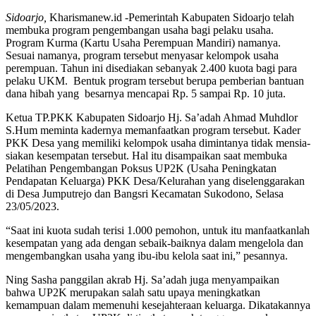
Sidoarjo,
Kharismanew.id -Pemerintah Kabupaten Sidoarjo telah
membuka program pengembangan usaha bagi pelaku usaha.
Program Kurma (Kartu Usaha Perempuan Mandiri) namanya.
Sesuai namanya, program tersebut menyasar kelompok usaha
perempuan. Tahun ini disediakan sebanyak 2.400 kuota bagi para
pelaku UKM. Bentuk program tersebut berupa pemberian bantuan
dana hibah yang besarnya mencapai Rp. 5 sampai Rp. 10 juta.
Ketua TP.PKK Kabupaten Sidoarjo Hj. Sa’adah Ahmad Muhdlor
S.Hum meminta kadernya memanfaatkan program tersebut. Kader
PKK Desa yang memiliki kelompok usaha dimintanya tidak mensia-
siakan kesempatan tersebut. Hal itu disampaikan saat membuka
Pelatihan Pengembangan Poksus UP2K (Usaha Peningkatan
Pendapatan Keluarga) PKK Desa/Kelurahan yang diselenggarakan
di Desa Jumputrejo dan Bangsri Kecamatan Sukodono, Selasa
23/05/2023.
“Saat ini kuota sudah terisi 1.000 pemohon, untuk itu manfaatkanlah
kesempatan yang ada dengan sebaik-baiknya dalam mengelola dan
mengembangkan usaha yang ibu-ibu kelola saat ini,” pesannya.
Ning Sasha panggilan akrab Hj. Sa’adah juga menyampaikan
bahwa UP2K merupakan salah satu upaya meningkatkan
kemampuan dalam memenuhi kesejahteraan keluarga. Dikatakannya